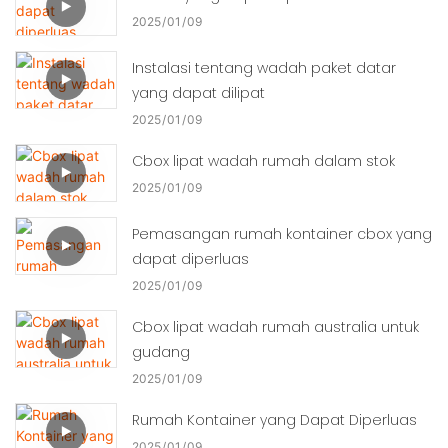
2025
01
09
Instalasi tentang wadah paket datar
yang dapat dilipat
2025
01
09
Cbox lipat wadah rumah dalam stok
2025
01
09
Pemasangan rumah kontainer cbox yang
dapat diperluas
2025
01
09
Cbox lipat wadah rumah australia untuk
gudang
2025
01
09
Rumah Kontainer yang Dapat Diperluas
2025
01
09