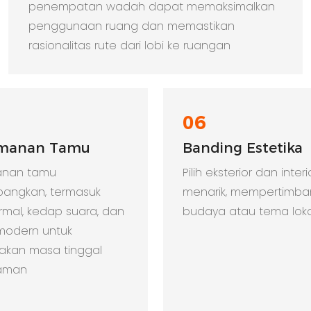
penempatan wadah dapat memaksimalkan
penggunaan ruang dan memastikan
rasionalitas rute dari lobi ke ruangan
06
manan Tamu
Banding Estetika
anan tamu
Pilih eksterior dan inter
bangkan, termasuk
menarik, mempertimb
ermal, kedap suara, dan
budaya atau tema loka
s modern untuk
akan masa tinggal
aman