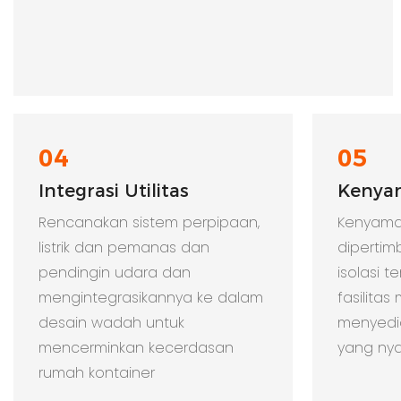
04
05
Integrasi Utilitas
Kenya
Rencanakan sistem perpipaan,
Kenyam
listrik dan pemanas dan
dipertim
pendingin udara dan
isolasi t
mengintegrasikannya ke dalam
fasilita
desain wadah untuk
menyedi
mencerminkan kecerdasan
yang ny
rumah kontainer