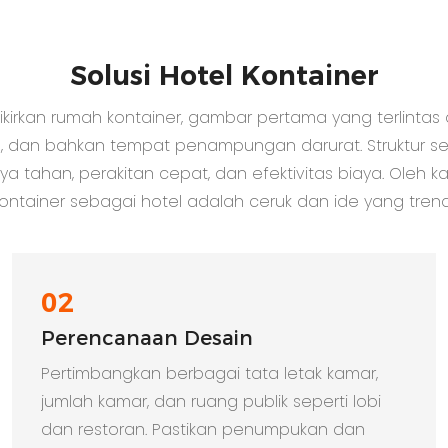
Solusi Hotel Kontainer
irkan rumah kontainer, gambar pertama yang terlintas da
 dan bahkan tempat penampungan darurat. Struktur se
aya tahan, perakitan cepat, dan efektivitas biaya. Oleh
ontainer sebagai hotel adalah ceruk dan ide yang trend
02
Perencanaan Desain
Pertimbangkan berbagai tata letak kamar,
jumlah kamar, dan ruang publik seperti lobi
dan restoran. Pastikan penumpukan dan