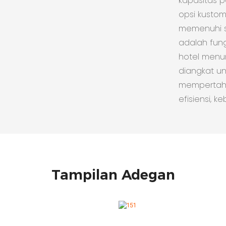
kapasitas 
opsi kustom
memenuhi sp
adalah fung
hotel menun
diangkat u
mempertaha
efisiensi, 
Tampilan Adegan