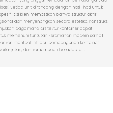
pemuatan yang unggul, kemudahan pemasangan, dan
isasi. Setiap unit dirancang dengan hati -hati untuk
esifikasi klien, memastikan bahwa struktur akhir
sional dan menyenangkan secara estetika. Konstruksi
jukkan bagaimana arsitektur kontainer dapat
ntuk memenuhi tuntutan keramahan modern sambil
nkan manfaat inti dari pembangunan kontainer -
keberlanjutan, dan kemampuan beradaptasi.