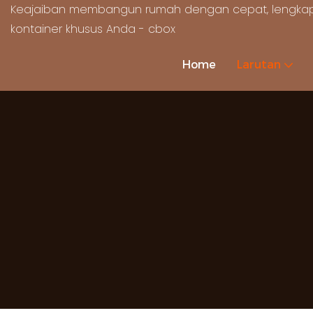
Keajaiban membangun rumah dengan cepat, lengkap
kontainer khusus Anda - cbox
Home
Larutan