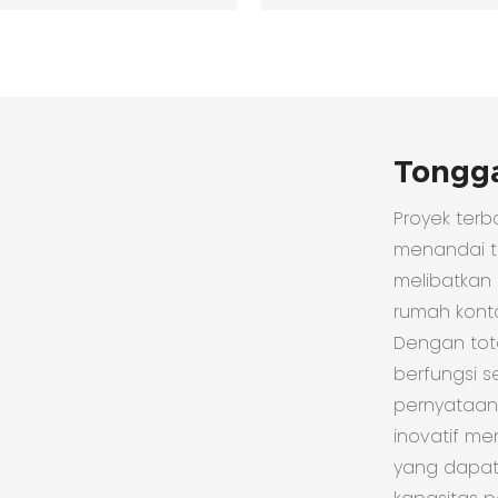
Tongg
Proyek terb
menandai to
melibatkan
rumah konta
Dengan total
berfungsi 
pernyataan 
inovatif me
yang dapat 