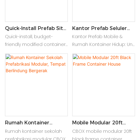
‌Quick-Install Prefab Site
Kantor Prefab Seluler
Homes – Budget-
Dan Rumah Kontainer
Quick-install, budget-
Kantor Prefab Mobile &
Friendly Modified
Hidup
friendly modified container
Rumah Kontainer Hidup: Unit
Container Units‌
units: prefab site homes for
baja portabel yang dirakit
low-price houses, offices, or
dengan cepat untuk ruang
eco-living. Durable eco-
kerja atau rumah. Solusi
smart
modular yang tahan lama,
dapat disesuaikan, dan
hemat biaya
Rumah Kontainer
Mobile Modular 20ft
Sekolah Prefabrikasi
Black Frame Container
Rumah kontainer sekolah
CBOX mobile modular 20ft
Modular, Tempat
House
prefabrikasi modular CBOX
black frame container