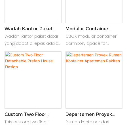
mudah diangkut, cepat
tempat kerja di tempat
dipasang, dan dapat
kerja
disesuaikan untuk
memenuhi berbagai
kebutuhan bisnis,
Wadah Kantor Paket
Modular Container
Datar Yang Dapat
Dormitory Space For
memastikan pemanfaatan
Wadah kantor paket datar
CBOX modular container
Dilepas
Workers' Housing
ruang kerja yang efisien
yang dapat dilepas adalah
dormitory apace for
unit portabel, mudah dirakit
workers' housing offers a
ideal untuk ruang kantor
durable and portable
sementara atau
solution, ensuring
permanen, menawarkan
comfortable and efficient
fleksibilitas dan
living quarters for workers
kenyamanan
Custom Two Floor
Departemen Proyek
Detachable Prefab
Rumah Kontainer
This custom two floor
Rumah kontainer dari