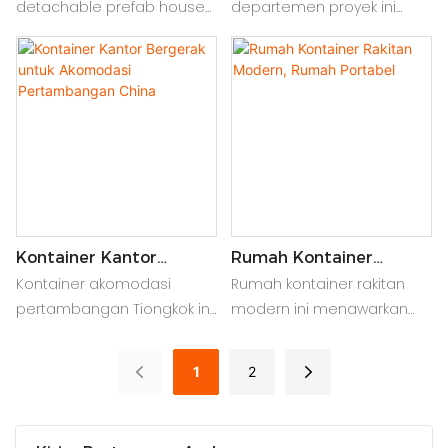
House Design
Apartemen Rakitan
detachable prefab house
departemen proyek ini
design features a modular
menampilkan desain
container homestay
rumah kontainer
design for a modern
berdinding kaca yang
apartment container
ramping untuk
house.
menciptakan kompleks
apartemen rakitan modern.
Kontainer Kantor
Rumah Kontainer
Bergerak Untuk
Rakitan Modern, Rumah
Kontainer akomodasi
Rumah kontainer rakitan
Akomodasi
Portabel
pertambangan Tiongkok ini
modern ini menawarkan
Pertambangan China
berfungsi sebagai rumah
rumah portabel yang
kontainer rakitan di lokasi
terjangkau. Ideal sebagai
1
2
konstruksi dan kontainer
kantor modular sementara
kantor bergerak yang
atau kabin kantor lapangan
kokoh.
bergerak.