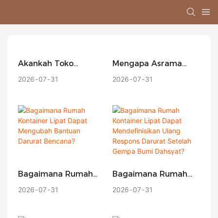
Akankah Toko
Mengapa Asrama
Prefabrikasi Yang
Kontainer Menjadi
2026
07
31
2026
07
31
Dapat Dipindahkan
Yang Paling Hemat
Dan Dilepas Menjadi
Biaya Dalam Proyek
Pilihan Utama Bagi
Konstruksi
Merek Yang Menguji
Sementara?
Kawasan Bisnis Baru?
Bagaimana Rumah
Bagaimana Rumah
Kontainer Lipat Dapat
Kontainer Lipat Dapat
2026
07
31
2026
07
31
Mengubah Bantuan
Mendefinisikan Ulang
Darurat Bencana?
Respons Darurat