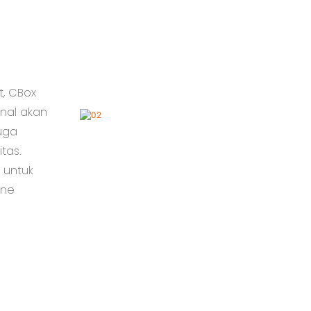
t, CBox
onal akan
juga
tas.
 untuk
ine