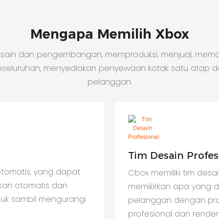
Mengapa Memilih Xbox
esain dan pengembangan, memproduksi, menjual, mema
eseluruhan, menyediakan penyewaan kotak satu atap d
pelanggan.
Tim Desain Profes
tomatis, yang dapat
Cbox memiliki tim des
san otomatis dan
memikirkan apa yang d
duk sambil mengurangi
pelanggan dengan pro
profesional dan render