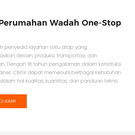
i Perumahan Wadah One-Stop
h penyedia layanan satu atap yang
sikan desain, produksi, transportasi, dan
. Dengan 18 tahun pengalaman dalam konstruksi
ainer, CBOX dapat memenuhi berbagai kebutuhan
alam hal kualitas, kuantitas, dan panduan teknis.
I KAMI