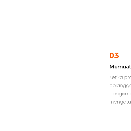
03
Memua
Ketika pr
pelangg
pengirim
mengatur