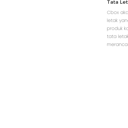
Tata Le
Cbox aka
letak ya
produk k
tata leta
merancan