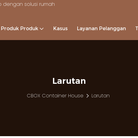
 dengan solusi rumah
Produk Produk
Kasus
Layanan Pelanggan
Larutan
CBOX Container House
Larutan