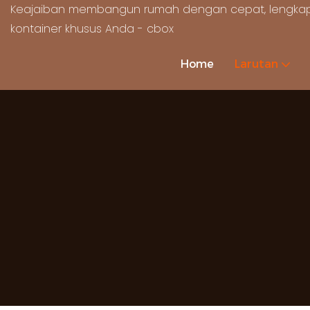
Keajaiban membangun rumah dengan cepat, lengkap
kontainer khusus Anda - cbox
Home
Larutan