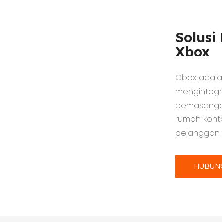
Solus
Xbox
Cbox adala
mengintegra
pemasangan
rumah kont
pelanggan d
HUBUNG