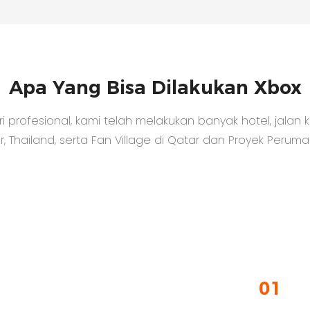
Apa Yang Bisa Dilakukan Xbox
profesional, kami telah melakukan banyak hotel, jalan 
ar, Thailand, serta Fan Village di Qatar dan Proyek Perum
01