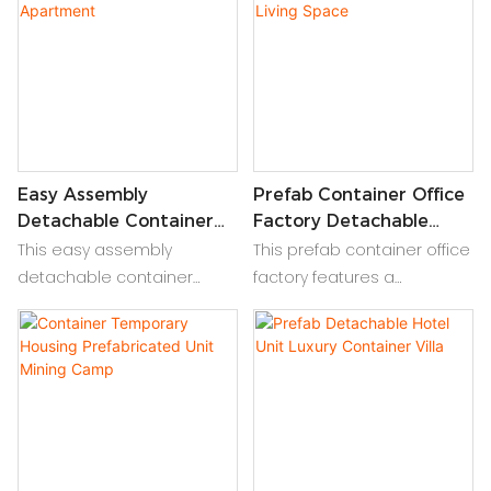
Cepat, Tata Letak Fleksibel
and cost-effective
& Relokasi untuk
accommodations for
penggunaan
various needs and
sementara/komersial
locations
Easy Assembly
Prefab Container Office
Detachable Container
Factory Detachable
House Prefab
Modular Living Space
This easy assembly
This prefab container office
Apartment
detachable container
factory features a
house creates a premium
detachable modular
prefab container house
container. An eco-friendly
apartment and an eco
modular living space and
friendly modular living
modern container
space.
apartment block.