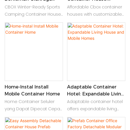
Siap Musim Dingin Dijual
Custom 20/40ft Designs
CBOX Winter-Ready Sports
‌Affordable Cbox container
Camping Container House
houses with customizable
menawarkan tempat
20/40ft designs – budget-
penampungan yang tahan
friendly modular units for
lama dan tahan salju, ideal
homes, offices, or pop-up
untuk penggunaan suhu
stores
rendah, sempurna untuk
petualangan olahraga
musim dingin
Home-Instal Install
Adaptable Container
Mobile Container Home
Hotel: Expandable Living
House And Mobile
Home Container Seluler
Adaptable container hotel
Homes
yang Dapat Dipecat Cepat:
offers expandable living
Perumahan Portabel
houses and mobile homes,
Modular Dengan Rakitan
providing flexible, stylish,