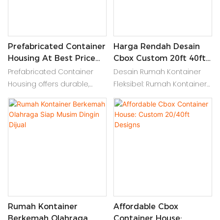
Prefabricated Container
Harga Rendah Desain
Housing At Best Price
Cbox Custom 20ft 40ft
Offered
Store Container Tiny
Prefabricated Container
Desain Rumah Kontainer
House Dijual
Housing offers durable,
Fleksibel: Rumah Kontainer
customizable, and portable
dapat bergabung menjadi
living spaces, ideal for
1 hingga 3 lantai bangunan
various applications,
buatan khusus, untuk
providing comfort at an
perumahan sendiri, untuk
affordable cost
sewa pembangunan toko
kafe komersial
Rumah Kontainer
Affordable Cbox
Berkemah Olahraga
Container House: