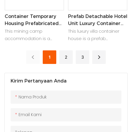
Container Temporary
Prefab Detachable Hotel
Housing Prefabricated
Unit Luxury Container
Unit Mining Camp
Villa
This mining camp
This luxury villa container
accommodation is a
house is a prefab
container temporary
detachable hotel unit. A
housing solution. A worker
high end modular office
1
2
3
house container and
building or 2 story container
prefabricated unit for site
house design.
use.
Kirim Pertanyaan Anda
Nama Produk
Email Kami