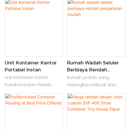
Unit Kontainer Kantor
Rumah Wadah Seluler
Portabel Instan
Berbiaya Rendah
Pengaturan Mudah‌
Unit Kontainer Kantor
Rumah prefab yang
Portabel Instan: Prefab
terjangkau terbuat dari
Modular Workspace
kontainer pengiriman.
dengan Pengaturan Cepat,
Perakitan cepat, ramah
Mobilitas & Daya tahan.
lingkungan & portabel. Ideal
Ideal untuk lokasi konstruksi,
untuk perumahan
startup & Kantor jarak jauh
sementara atau kehidupan
kompak