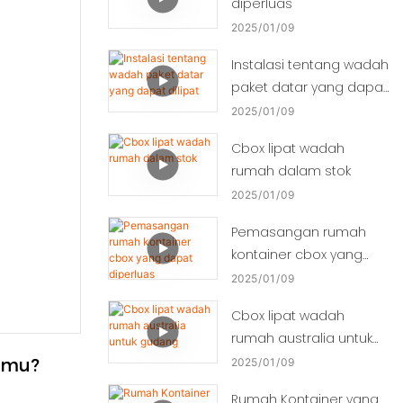
diperluas
2025
01
09
Instalasi tentang wadah
paket datar yang dapat
dilipat
2025
01
09
Cbox lipat wadah
rumah dalam stok
2025
01
09
Pemasangan rumah
kontainer cbox yang
dapat diperluas
2025
01
09
Cbox lipat wadah
rumah australia untuk
gudang
amu?
2025
01
09
Rumah Kontainer yang