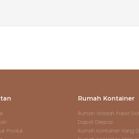
tan
Rumah Kontainer
e
Rumah Wadah Paket Dat
tan
Dapat Dilepas
uk Produk
Rumah Kontainer Yang D