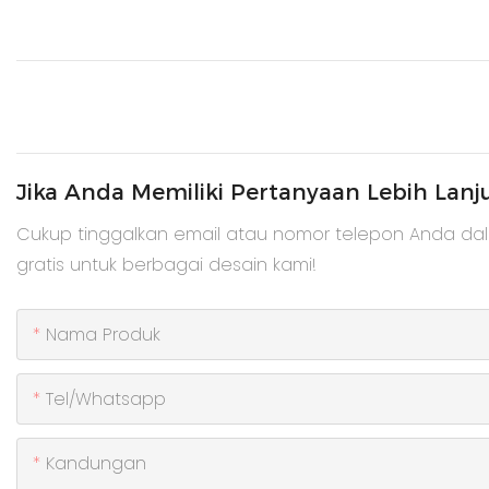
Jika Anda Memiliki Pertanyaan Lebih Lanj
Cukup tinggalkan email atau nomor telepon Anda da
gratis untuk berbagai desain kami!
Nama Produk
Tel/whatsapp
Kandungan