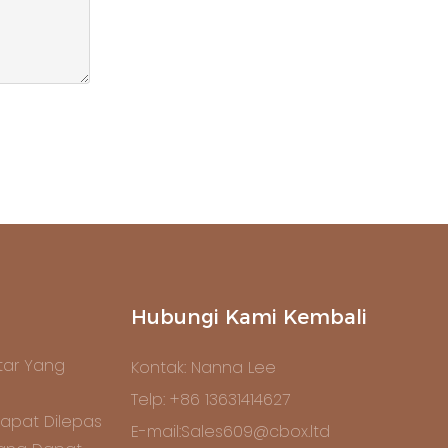
Hubungi Kami Kembali
ar Yang
Kontak: Nanna Lee
Telp: +86 13631414627
apat Dilepas
E-mail:Sales609@cbox.ltd