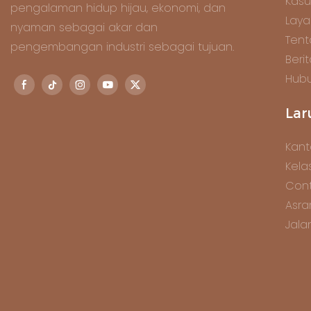
Kasu
pengalaman hidup hijau, ekonomi, dan
Lay
nyaman sebagai akar dan
Tent
pengembangan industri sebagai tujuan.
Beri
Hubu
Lar
Kant
Kela
Cont
Asra
Jala