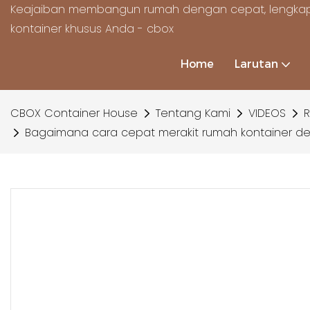
Keajaiban membangun rumah dengan cepat, lengkap
kontainer khusus Anda - cbox
Home
Larutan
CBOX Container House
Tentang Kami
VIDEOS
R
Bagaimana cara cepat merakit rumah kontainer d