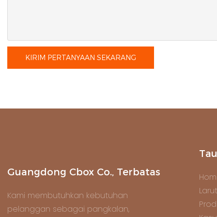
KIRIM PERTANYAAN SEKARANG
Tau
Guangdong Cbox Co., Terbatas
Hom
Laru
Kami membutuhkan kebutuhan
Prod
pelanggan sebagai pangkalan,