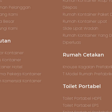
s
Rumah Kontainer Atap 
anan Pelanggan
Dilepas
ang Kami
Rumah Kontainer Paket 
ta Besar
Rumah Kontainer Lipat
ngi Kami
Slide Lipat Wadah
Rumah Kontainer Yang 
utan
Diperluas
or Kontainer
Rumah Cetakan
s Kontainer
ainer Hotel
Knouse Kagalan Prefabrik
ma Pekerja Kontainer
T Model Rumah Prefabrik
n Komersial Kontainer
Toilet Portabel
Toilet Portabel HDPE
Toilet Portabel EPS