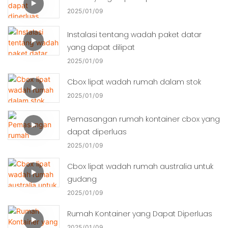
2025
01
09
Instalasi tentang wadah paket datar
yang dapat dilipat
2025
01
09
Cbox lipat wadah rumah dalam stok
2025
01
09
Pemasangan rumah kontainer cbox yang
dapat diperluas
2025
01
09
Cbox lipat wadah rumah australia untuk
gudang
2025
01
09
Rumah Kontainer yang Dapat Diperluas
2025
01
09