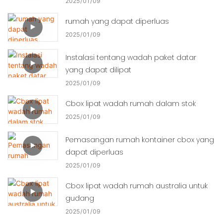
2025
01
09
rumah yang dapat diperluas
2025
01
09
Instalasi tentang wadah paket datar
yang dapat dilipat
2025
01
09
Cbox lipat wadah rumah dalam stok
2025
01
09
Pemasangan rumah kontainer cbox yang
dapat diperluas
2025
01
09
Cbox lipat wadah rumah australia untuk
gudang
2025
01
09