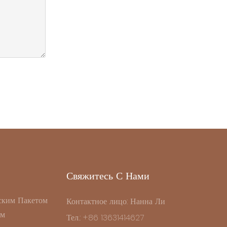
Свяжитесь С Нами
ским Пакетом
Контактное лицо: Нанна Ли
ом
Тел.: +86 13631414627