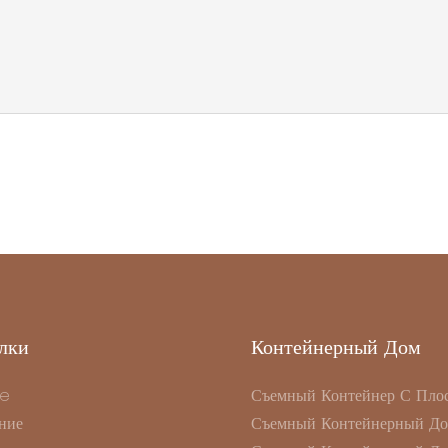
лки
Контейнерный Дом
e
Съемный Контейнер С Пло
ние
Съемный Контейнерный Д