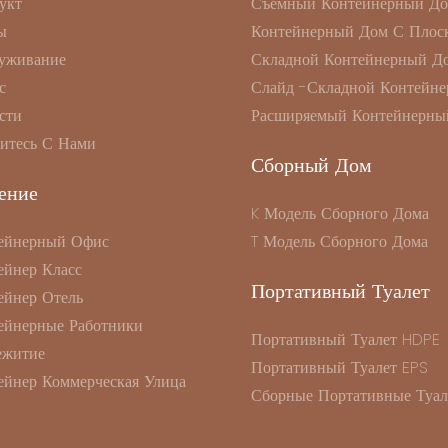
укт
Съемный Контейнерный Д
ы
Контейнерный Дом С Плоск
уживание
Складной Контейнерный Д
с
Слайд -складной Контейне
сти
Расширяемый Контейнерны
итесь С Нами
Сборный Дом
ение
K Модель Сборного Дома
ейнерный Офис
T Модель Сборного Дома
ейнер Класс
Портативный Туалет
ейнер Отель
ейнерные Работники
Портативный Туалет HDPE
житие
Портативный Туалет EPS
ейнер Коммерческая Улица
Сборные Портативные Туал