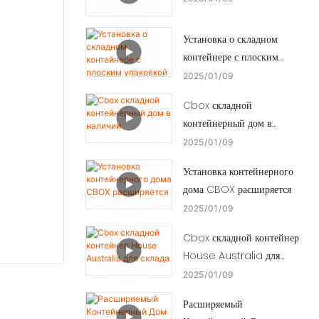
Установка о складном
контейнере с плоским
упаковкой
2025
01
09
Cbox складной
контейнерный дом в
наличии
2025
01
09
Установка контейнерного
дома CBOX расширяется
2025
01
09
Cbox складной контейнер
House Australia для
склада
2025
01
09
Расширяемый