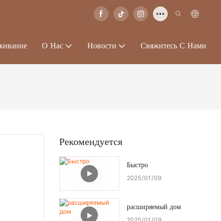
живание
О Нас
Новости
Свяжитесь С Нами
Рекомендуется
Быстро
2025
01
09
расширяемый дом
2025
01
09