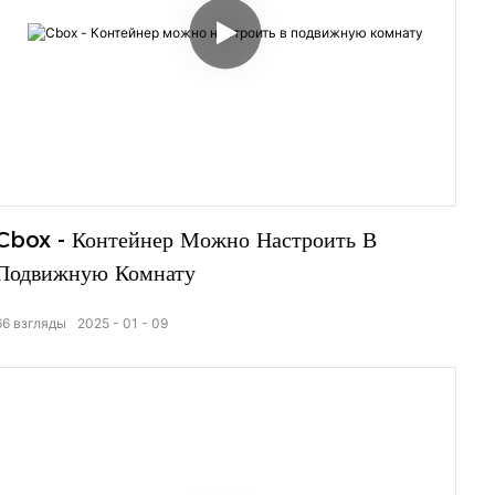
Cbox - Контейнер Можно Настроить В
Подвижную Комнату
66
взгляды
2025
01
09