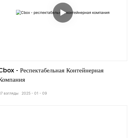
Cbox - Респектабельная Контейнерная
Компания
87
взгляды
2025
01
09