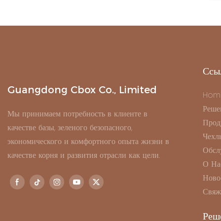
Ссы
Guangdong Cbox Co., Limited
Hom
Реше
Мы принимаем потребность в клиенте в
Прод
качестве базы, зеленого безопасного,
Чехл
экономического и комфортного опыта жизни в
Обсл
качестве корня и развития отрасли как цели.
О На
Ново
Свяж
Реш