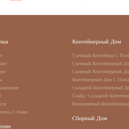
лки
Контейнерный Дом
e
Съемный Контейнер С Пло
ние
Съемный Контейнерный Д
укт
Съемный Контейнерный Д
ы
Контейнерный Дом С Плоск
уживание
Складной Контейнерный Д
с
Слайд -складной Контейне
сти
Расширяемый Контейнерны
итесь С Нами
Сборный Дом
ение