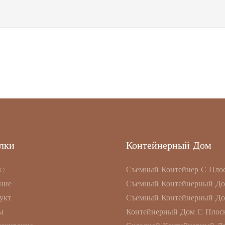
лки
Контейнерный Дом
e
Съемный Контейнер С Пло
ние
Съемный Контейнерный Д
укт
Съемный Контейнерный Д
ы
Контейнерный Дом С Плоск