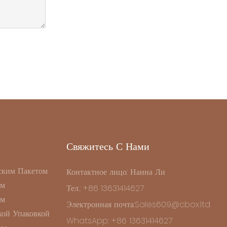
Свяжитесь С Нами
ским Пакетом
Контактное лицо: Нанна Ли
ом
Тел.: +86 13631414627
ом
Электронная почта:Sales609@cbox.ltd
ой Упаковкой
WhatsApp: +86 13631414627