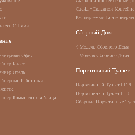
уживание
Складной Контейнерный Д
с
Слайд -складной Контейне
сти
Расширяемый Контейнерны
итесь С Нами
Сборный Дом
ение
K Модель Сборного Дома
ейнерный Офис
T Модель Сборного Дома
ейнер Класс
Портативный Туалет
ейнер Отель
ейнерные Работники
Портативный Туалет HDPE
житие
Портативный Туалет EPS
ейнер Коммерческая Улица
Сборные Портативные Туал