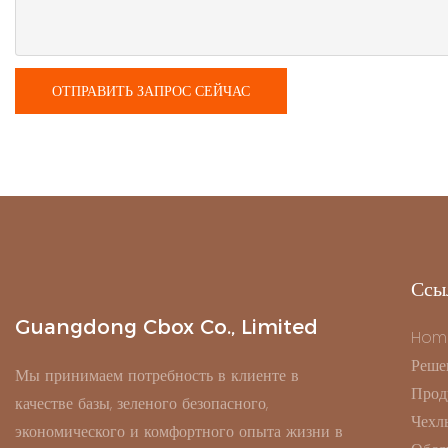
ОТПРАВИТЬ ЗАПРОС СЕЙЧАС
Ссы
Guangdong Cbox Co., Limited
Hom
Реше
Мы принимаем потребность в клиенте в
Прод
качестве базы, зеленого безопасного,
Чехл
экономического и комфортного опыта жизни в