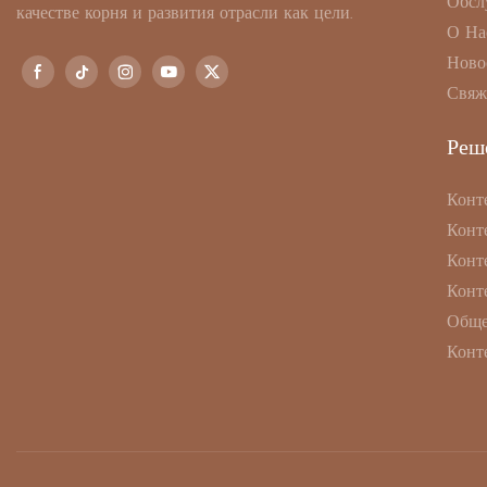
Обсл
качестве корня и развития отрасли как цели.
О На
Ново
Свяж
Реш
Конт
Конт
Конт
Конт
Обще
Конт