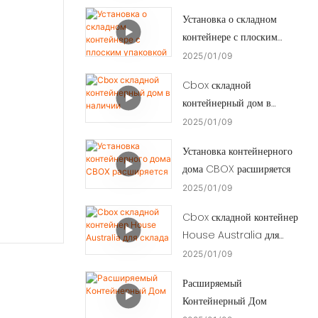
Установка о складном
контейнере с плоским
упаковкой
2025
01
09
Cbox складной
контейнерный дом в
наличии
2025
01
09
Установка контейнерного
дома CBOX расширяется
2025
01
09
Cbox складной контейнер
House Australia для
склада
2025
01
09
Расширяемый
Контейнерный Дом