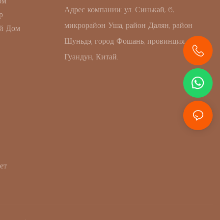
ом
Адрес компании: ул. Синькай, 6,
р
микрорайон Уша, район Далян, район
й Дом
Шуньдэ, город Фошань, провинция
Гуандун, Китай.
+86 13631414627
ет