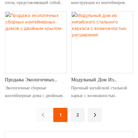
Контейнерный Дом
Прочный Дом
отель, представляющий собой
конструкция из контейнеров
сборный дом из контейнеров с
позволяет создать очень
тремя спальнями, обеспечивает
прочный дом из контейнеров с
максимальный комфорт для
высококачественным стальным
проживания в мобильном
каркасом, изготовленным на
контейнерном жилище.
заказ.
Продажа Экологичных
Модульный Дом Из
Сборных Контейнерных
Китайского Стального
Экологичные сборные
Прочный китайский стальной
Домов С Двойным Крылом
Каркаса С Возможностью
контейнерные дома с двойным
каркас с возможностью
Расширения
крылом на продажу.
расширения, модульный дом
Инновационный дизайн
обеспечивает быструю сборку,
1
2
максимально увеличивает
гибкое пространство и
пространство и циркуляцию
современный дизайн —
воздуха. Экологически чистые
идеально подходит для