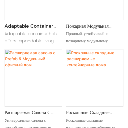
Adaptable Container
Пожарная Модульная
Hotel: Expandable Living
Модульная Расширение
Adaptable container hotel
Прочный, устойчивый к
House And Mobile
offers expandable living
пожарному модульному
Homes
houses and mobile homes,
расширяемому дому,
providing flexible, stylish,
предназначенный для
and cost-effective
безопасности и
accommodations for
универсальности. Легко
various needs and
настроить, портативно и
locations
идеально подходит для домов
или офисов
Расширяемая Салона С
Роскошные Складные
Prefab & Модульный
Расширяемые Контейнерные
Универсальная салона с
Роскошные складные
Офисный Дом
Дома
префабами с расширяемым
расширяемые контейнерные