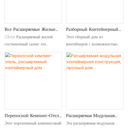
Все Расширяемые Жилые
Разборный Контейнерный
Гостиничные Салоны
Дом, Сборный Жилой Дом
Cbox Расширяемый жилой
Этот сборный дом из
Расширяются
гостиничный салон-это
контейнеров с возможностью
модульное, экономичное
расширения предлагает
помещение для проживания,
портативную сборную виллу и
объединяющее живые предметы
модульный дом из 40-футовых
с удобствами гостиниц,
контейнеров.
предназначенное для быстрого
развертывания и гибкого
расширения
Переносной Кемпинг-Отель,
Расширяемая Модульная
Расширяемый
Контейнерная Конструкция,
Этот портативный кемпинговый
Эта расширяемая модульная