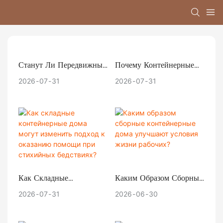
Станут Ли Передвижные
Почему Контейнерные
Сборные Магазины
Общежития Являются
2026
07
31
2026
07
31
Лучшим Выбором Для
Самым Экономически
Брендов, Тестирующих
Эффективным Решением
Новые Деловые Районы?
В Проектах Временного
Строительства?
Как Складные
Каким Образом Сборные
Контейнерные Дома
Контейнерные Дома
2026
07
31
2026
06
30
Могут Изменить Подход
Улучшают Условия
К Оказанию Помощи
Жизни Рабочих?