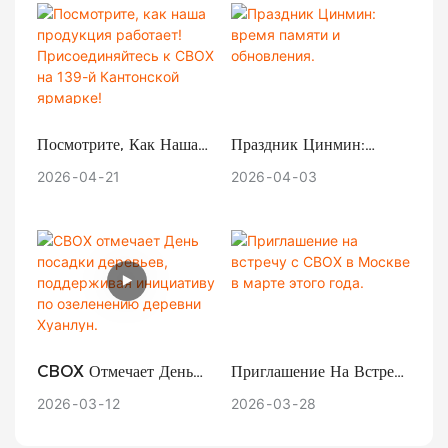
Революцию?
Контейнерных Домов
Посмотрите, Как Наша
Праздник Цинмин:
Продукция Работает!
Время Памяти И
2026
04
21
2026
04
03
Присоединяйтесь К
Обновления.
CBOX На 139-Й
Кантонской Ярмарке!
CBOX Отмечает День
Приглашение На Встречу
Посадки Деревьев,
С CBOX В Москве В
2026
03
12
2026
03
28
Поддерживая
Марте Этого Года.
Инициативу По