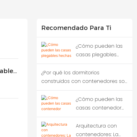
Recomendado Para Ti
¿Cómo pueden las
casas plegables
hechas con
able
contenedores
¿Por qué los dormitorios
transformar la ayuda
construidos con contenedores son
humanitaria en
la opción más rentable en
casos de desastre?
proyectos de construcción
¿Cómo pueden las
temporal?
casas contenedor
plegables redefinir la
 En
respuesta ante
Arquitectura con
emergencias tras
contenedores: La