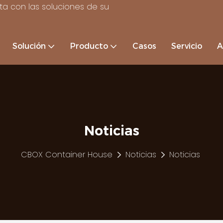
a con las soluciones de su
Solución
Producto
Casos
Servicio
A
Noticias
CBOX Container House
Noticias
Noticias