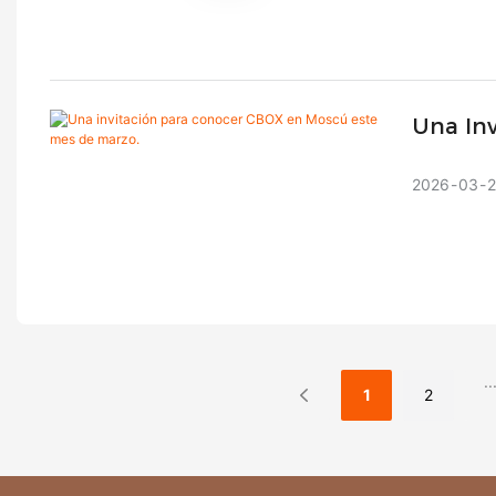
Una In
De Mar
2026
03
..
1
2