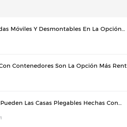
adas Móviles Y Desmontables En La Opción
uevos Distritos Comerciales?
 Con Contenedores Son La Opción Más Rent
al?
Pueden Las Casas Plegables Hechas Con
edores Transformar La Ayuda Humanitaria
1
De Desastre?