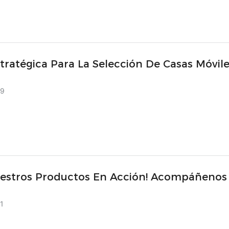
tratégica Para La Selección De Casas Móvil
ontenedor De Alto Rendimiento
29
uestros Productos En Acción! Acompáñenos
Feria De Cantón, Donde Encontrará A CBOX.
1