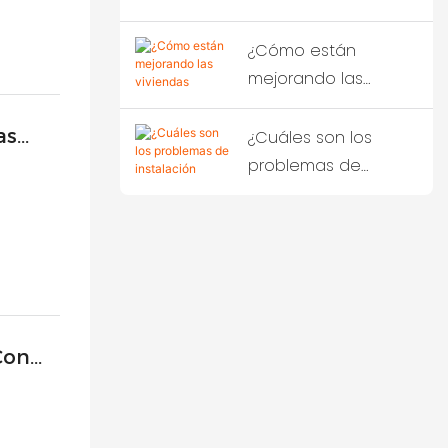
terremotos severos?
revolución de la
construcción
¿Cómo están
sostenible que está
mejorando las
transformando la
viviendas
construcción
prefabricadas
as
¿Cuáles son los
moderna.
construidas con
problemas de
 Vida
contenedores las
instalación ocultos
condiciones de vida
que podrían arruinar
de los trabajadores?
su inversión en
sistemas modulares?
Con