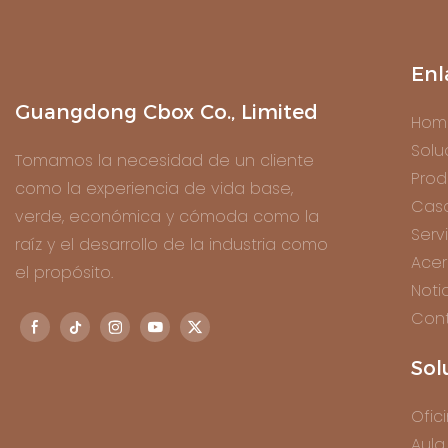
Enl
Guangdong Cbox Co., Limited
Hom
Solu
Tomamos la necesidad de un cliente
Prod
como la experiencia de vida base,
Cas
verde, económica y cómoda como la
Serv
raíz y el desarrollo de la industria como
Acer
el propósito.
Noti
Con
Sol
Ofic
Aula