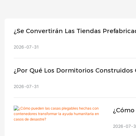
¿Se Convertirán Las Tiendas Prefabric
Preferida De Las Marcas Que Prueban N
2026
07
31
¿Por Qué Los Dormitorios Construidos
En Proyectos De Construcción Tempor
2026
07
31
¿Cómo 
Conten
2026
07
3
Casos 