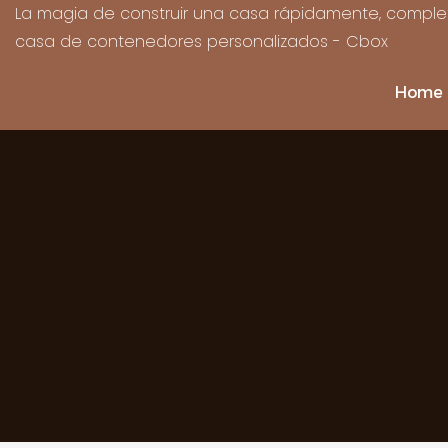
La magia de construir una casa rápidamente, complet
casa de contenedores personalizados - Cbox
Home