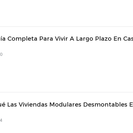
a Completa Para Vivir A Largo Plazo En Ca
edor Modernas.
20
ué Las Viviendas Modulares Desmontables 
ndo La Próxima Revolución De La Construcc
4