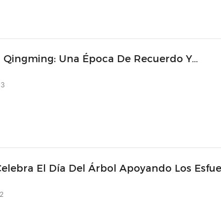
al Qingming: Una Época De Recuerdo Y
ción
03
elebra El Día Del Árbol Apoyando Los Esfu
orestación En La Aldea De Huanglong.
2