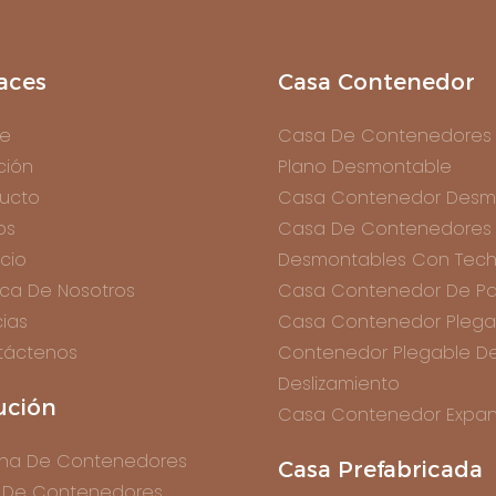
aces
Casa Contenedor
e
Casa De Contenedores
ción
Plano Desmontable
ucto
Casa Contenedor Desm
os
Casa De Contenedores
icio
Desmontables Con Tech
ca De Nosotros
Casa Contenedor De Pa
cias
Casa Contenedor Plega
táctenos
Contenedor Plegable D
Deslizamiento
ución
Casa Contenedor Expan
ina De Contenedores
Casa Prefabricada
 De Contenedores