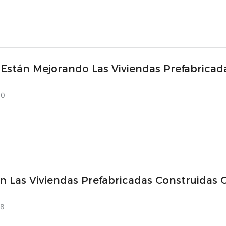
Están Mejorando Las Viviendas Prefabricad
uidas Con Contenedores Las Condiciones De
30
 Trabajadores?
 Las Viviendas Prefabricadas Construidas 
dores Resolver La Crisis Global?
28