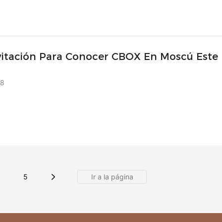
vitación Para Conocer CBOX En Moscú Este
zo.
28
.
5