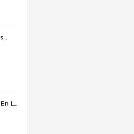
es
 En La