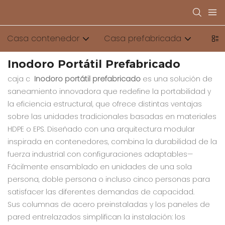
Casa contenedor
Casa prefabricada
Baño
Inodoro Portátil Prefabricado
caja c ‌
Inodoro portátil prefabricado‌
es una solución de
saneamiento innovadora que redefine la portabilidad y
la eficiencia estructural, que ofrece distintas ventajas
sobre las unidades tradicionales basadas en materiales
HDPE o EPS‌. Diseñado con una arquitectura modular
inspirada en contenedores, combina la durabilidad de la
fuerza industrial con configuraciones adaptables—
Fácilmente ensamblado en unidades de una sola
persona, doble persona o incluso cinco personas para
satisfacer las diferentes demandas de capacidad‌.
Sus columnas de acero preinstaladas y los paneles de
pared entrelazados simplifican la instalación: los