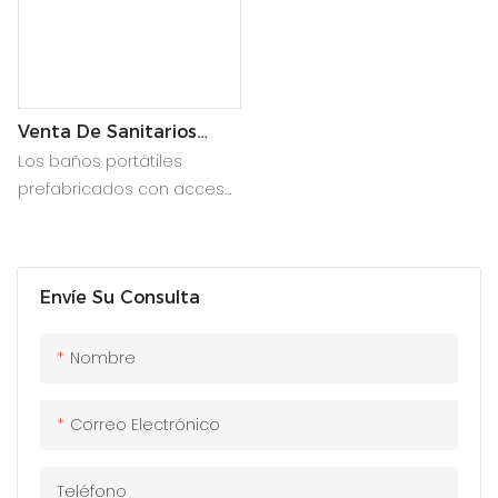
Venta De Sanitarios
Portátiles Prefabricados
Los baños portátiles
Con Acceso Para
prefabricados con acceso
Montacargas
para montacargas ofrecen
soluciones de
saneamiento
Envíe Su Consulta
convenientes, duraderas y
fácilmente transportables,
ideales para uso temporal
Nombre
o permanente.
Correo Electrónico
Teléfono