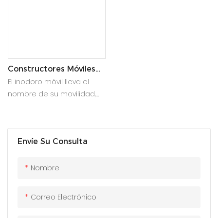
Constructores Móviles
Boderos Y Baño
El inodoro móvil lleva el
Temporal Para La Venta
nombre de su movilidad,
que es opuesta al inodoro
fijo tradicional. En
comparación con los
Envíe Su Consulta
baños tradicionales, las
ventajas son muy obvias
Nombre
Correo Electrónico