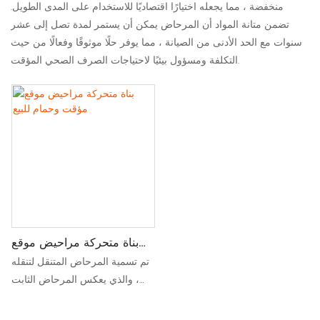
منخفضة ، مما يجعله اختيارًا اقتصاديًا للاستخدام على المدى الطويل.
تضمن متانة المواد أن المرحاض يمكن أن يستمر لمدة تصل إلى عشر
سنوات مع الحد الأدنى من الصيانة ، مما يوفر حلًا موثوقًا وفعالًا من حيث
التكلفة ومسؤول بيئيًا لاحتياجات الصرف الصحي المؤقت.
بناة متحركة مراحيض موقع
مؤقت وحمام للبيع
تم تسمية المرحاض المتنقل لتنقله
، والذي يعكس المرحاض الثابت
التقليدي. بالمقارنة مع المراحيض
التقليدية ، فإن المزايا واضحة للغاية