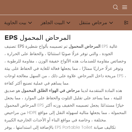
مرحاض متنقل
البيت الجاهز
بيت الحاوية
EPS المرحاض المحمول
EPS المرحاض المحمول
تم تصميمه بألواح شطيرة EPS عالية
تصنيف:
الجودة ، والتي توفر عزلًا صوتيًا استثنائيًا ، والحفاظ على الحرارة ،
وخصائص مقاومة للصدمات. هذه الألواح خفيفة الوزن ، مقاومة للرطوبة ،
وتوفر عزلًا حراريًا ممتازًا ، مما يجعلها فعالة للغاية في الحفاظ على بيئة
مريحة داخل المرحاض. علاوة على ذلك ، من السهل معالجة لوحات EPS ،
مما يساهم في عملية تصنيع أكثر كفاءة.
هذه المادة المتقدمة لدينا
مرحاض في الهواء الطلق المحمول
هو صديق
للبيئة ، مما يساعد على تقليل التلوث والحفاظ على الموارد ، مما يجعل
المرحاض المحمول EPS خيارًا مستدامًا. يجعل تصميمه الخفيف وزنه أكثر
من مراحيض HDPE المحمولة ، مما يجعلها مثالية لسهولة النقل إلى مواقع
مختلفة ، وخاصة في مواقع البناء أو الأحداث الخارجية الكبيرة.
بالإضافة إلى استدامتها ، يوفر EPS Portable Toilet تكاليف صيانة