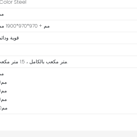
لوحة مركبة or Steel
مم1100*1100
970*970*1900 مم + 970*970*1900 مم
قوية ودائم
3.2 متر مكعب بالكامل ، 1.5 متر مكعب في التفكيك.
مم1100*1100
مم2200*1100*2300
مم3300*1100*2300
مم4400*1100*2300
مم5500*1100*2300