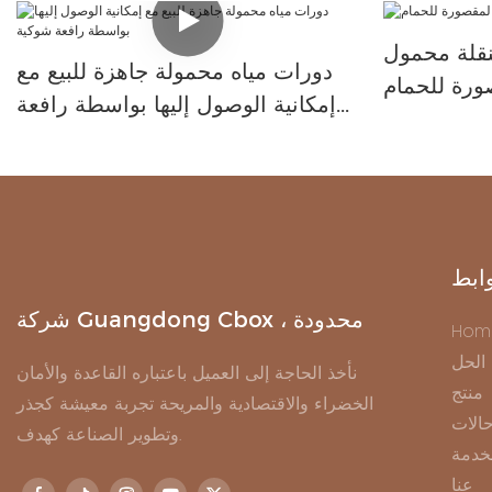
تنقلة محمول
دورات مياه محمولة جاهزة للبيع مع
ورة للحمام
إمكانية الوصول إليها بواسطة رافعة
شوكية
ابط
شركة Guangdong Cbox ، محدودة
Hom
الحل
نأخذ الحاجة إلى العميل باعتباره القاعدة والأمان
منتج
الخضراء والاقتصادية والمريحة تجربة معيشة كجذر
الات
وتطوير الصناعة كهدف.
خدمة
عنا