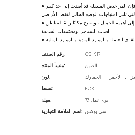
● مساحة الأرضية صغيرة. بالمقارنة مع المراحيض التقليدية ، فإن المراحيض المتنقلة قد أنقذت إلى حد كبير
● جميلة وسخية ، على أساس ضمان التطبيق العملي ، والانتباه إلى أهمية الجمال ، وتصبح مكانًا رائعًا لمناطق
الجذب السياحي ومجتمعات الحديقة!
CB-S17
رقم الصنف:
الصين
منشأ المنتج:
بيض ， الأحمر ， الجمارك
لون:
FOB
قسط:
15 يوم عمل
مهلة:
سي بوكس
اسم العلامة التجارية: