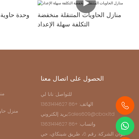
منازل الحاويات المتنقلة منخفضة
وحدة حاوية 
التكلفة سهلة الإعداد
الحصول على اتصال معنا
من
للتواصل: نانا لي
الهاتف: +86 13631414627
منزل حاو
بريد إلكتروني:Sales609@cbox.ltd
+86 13631414627
واتساب: +86 13631414627
عنوان الشركة: رقم 6، طريق شينكاي، حي