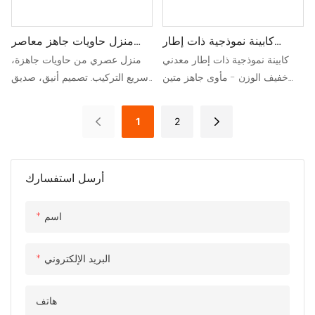
كابينة نموذجية ذات إطار
منزل حاويات جاهز معاصر
معدني خفيف الوزن
سريع التجميع
كابينة نموذجية ذات إطار معدني
منزل عصري من حاويات جاهزة،
خفيف الوزن - مأوى جاهز متين
سريع التركيب. تصميم أنيق، صديق
وقابل للحمل مع سهولة التجميع،
للبيئة، وقابل للتخصيص لتوفير
مثالية لمواقع التخييم أو مواقع
حلول سكنية سريعة ومرنة.
1
2
العمل أو الإسكان في حالات
الطوارئ.
أرسل استفسارك
اسم
البريد الإلكتروني
هاتف