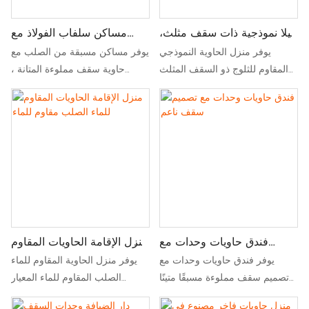
فيلا نموذجية ذات سقف مثلث،
مساكن سلفاب الفولاذ مع
منزل حاويات مقاوم للثلوج
حاوية سقف مملوءة
يوفر منزل الحاوية النموذجي
يوفر مساكن مسبقة من الصلب مع
المقاوم للثلوج ذو السقف المثلث
حاوية سقف مملوءة المتانة ،
تصميمًا أنيقًا ودائمًا مع سقف مائل،
ومقاومة الطقس ، والتركيب
مما يوفر عزلًا ممتازًا وسهولة في
السريع ، ومزج الكفاءة الحديثة مع
الحركة لجميع المناخات
التصميم التقليدي
فندق حاويات وحدات مع
منزل الإقامة الحاويات المقاوم
تصميم سقف ناعم
للماء الصلب مقاوم للماء
يوفر فندق حاويات وحدات مع
يوفر منزل الحاوية المقاوم للماء
تصميم سقف مملوءة مسبقًا متينًا
الصلب المقاوم للماء المعيار
وأنيقًا ومقاومًا للماء - مثالي لحلول
المعياري مع مجموعة سريعة مع