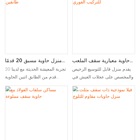
الصديقة للبيئة لتراجع أنيق
والفعالة
حاوية معيارية سقف الملعب
منزل حاوية مسبق 20 قدمًا
للتركيب الفوري
من طابقين
يقدم منزل قابل للتوسيع الرخيص
تجربة المعيشة الحديثة مع لدينا 20
والمخصص على عجلات العيش في
قدم من الطابق اثنين الحاوية
متناول الجميع مع سهولة التنقل
الحاوية prefab الحاوية. يوفر هذا
ومساحة إضافية ، مثالية لأنماط
المنزل المبتكر الصديق للبيئة
الحياة الحديثة أثناء التنقل
تصميمًا واسعًا ومتانة وتثبيتًا سريعًا.
مثالي للمواقع الحضرية أو النائية ،
فهو يجمع بين الأسلوب والوظائف
لمنزل أحلامك