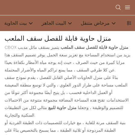
مرحاض متنقل
البيت الجاهز
بيت الحاوية
منزل حاوية قابلة للفصل سقف الملعب
منزل حاوية قابلة للفصل سقف الملعب
يتميز بسقف مائل مدبب
CBOX
يزيد من استخدام المساحة مع تعزيز سعة الحمل. يوفر تصميم السقف هذا
مزايا كبيرة من حيث الصرف ، حيث إنه يوجه مياه الأمطار بكفاءة بعيدًا
عن كلا طرفي السقف ، مما يمنع تراكم المياه والأضرار المحتملة.
بناءً على منزل الحاويات الأصلي القابل للفصل ، يقدم نموذج سقف
الملعب مساحة على طراز الدور العلوي ، والتي لا توسع منطقة المعيشة
أو العمل الداخلية فحسب ، بل يتيح أيضًا مجموعة أكثر تنوعًا من
الاستخدامات. تفتح هذه المساحة المضافة مجموعة متنوعة من الاحتمالات
للتصميم والوظيفة ، وجعلنا
منزل حاوية للبيع
مثالي لكل من التطبيقات
السكنية والتجارية.
بنية السقف مرنة للغاية ، مع خيارات للتصميمات ذات الطبقة الفردية أو
الطبقة المزدوجة أو ثلاثية الطبقة ، مما يسمح بالتخصيص بناءً على