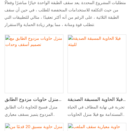
متطلبات المشروع المحددة. يعد سقف الطبقة الواحدة خيارًا مباشرًا وفعالًا
من حيث التكلفة للاستخدامات المنخفضة للطلب ، في حين أن سقف
الطبقة الثلاثية ، على الرغم من أنه أكثر تعقيدًا ، مثالي للتطبيقات التي
تتطلب قوة ومتانة ، مما يوفر زيادة الحماية والاستقرار.
فيلا الحاوية المسبقة الصديقة
منزل حاويات مزدوج الطابق
للبيئة
مع تصميم أسقف وحدات
تجربة في نهاية المطاف في الحياة
منزل فسيح للحاوية ذات الطابق
المستدامة مع فيلا منزل الحاويات
المزدوج يتميز بسقف معياري
المسبق الصديقة للبيئة. الجمع بين
للتصميم المرن والمتانة والجماليات
التصميم الحديث والمتانة والمواد
الحديثة. مثالي للمعيشة الأنيقة