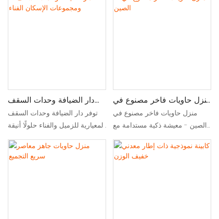
الضيافة المرنة والحديثة
مجموعة سريعة. مثالي للإقامة
المؤقتة أو الدائمة الصديقة للبيئة
منزل حاويات فاخر مصنوع في
دار الضيافة وحدات السقف
الصين
ومجموعات الإسكان الفناء
منزل حاويات فاخر مصنوع في
توفر دار الضيافة وحدات السقف
الصين - معيشة ذكية مستدامة مع
المعيارية للزميل والفناء حلولًا أنيقة
فولاذ مُعاد تدويره بنسبة 100%،
ودائمة وسهلة التجميع لإنشاء بيوت
وأسقف جاهزة للطاقة الشمسية &
ضيافة مريحة ومنازل فناء مع الحد
تحكم ذكي في المناخ للمنازل
الأدنى من الجهد
المعيارية الفاخرة