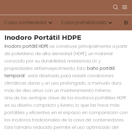
Casa contenedor
Casa prefabricada
Baño
Inodoro Portátil HDPE
Inodoro portátil HDPE
se construye principalmente a partir
de polietileno de alta densidad (HDPE), un material
conocido por su durabilidad, resistencia UV y
propiedades antienvejecimiento. Esto
baño portátil
temporal
está diseñado para resistir condiciones
climáticas duras y un uso prolongado, a menudo dura
más de diez años con un mantenimiento mínimo.
Una de las ventajas clave de los inodoros portátiles HDPE
es su diseño compacto y liviano, lo que las hace más
portátiles y eficientes en el espacio en comparación con
los inodoros tradicionales de la casa de contenedores.
Este tamaño reducido permite el uso optimizado del