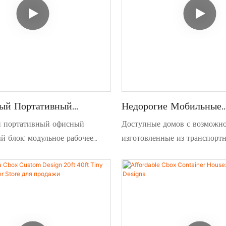
ый Портативный
Недорогие Мобильные
Контейнерный Блок
Контейнерные Дома Ле
 портативный офисный
Доступные домов с возможно
Настройка
й блок: модульное рабочее
изготовленные из транспорт
о Prefab с быстрой
контейнеров. Быстрая сборка,
мобильность & долговечность.
чистый & Портативный. Иде
дходит для строительных
подходит для временного жи
тартапов & Удаленные офисы
компактной жизни