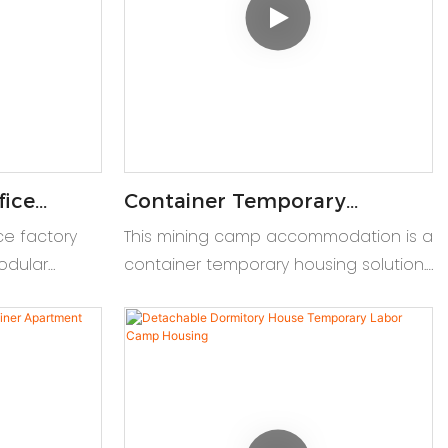
fice
Container Temporary
 Modular
Housing Prefabricated Unit
ce factory
This mining camp accommodation is a
Mining Camp
odular
container temporary housing solution.
y modular
A worker house container and
container
prefabricated unit for site use.