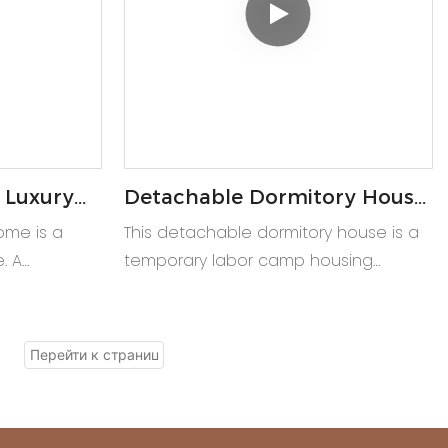
 Luxury
Detachable Dormitory House
nt Home
Temporary Labor Camp
ome is a
This detachable dormitory house is a
Housing
. A
temporary labor camp housing
 outdoor and
solution. A portable site office
rtment for
container and earthquake
resettlement container house.