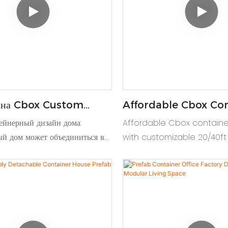
ена Cbox Custom
Affordable Cbox Co
0ft 40ft Tiny House
House: Custom 20/4
ейнерный дизайн дома:
‌Affordable Cbox contain
r Store Для Продажи
Designs
й дом может объединиться в
with customizable 20/40ft
3 этажа для собственного
budget-friendly modular u
я коммерческого кафе-
homes, offices, or pop-up