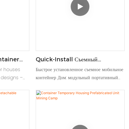
ntainer
‌Quick-Install Съемный
0ft
Мобильный Контейнер Дом
er houses
Быстрое установленное съемное мобильное
 designs –
контейнер Дом: модульный портативный
nits for
корпус с быстрой сборкой, гибкие макеты &
 stores
Перемещение для временного/
коммерческого использования