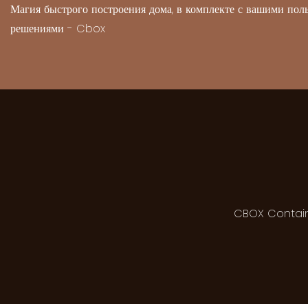
Магия быстрого построения дома, в комплекте с вашими по
решениями - Cbox
CBOX Contai