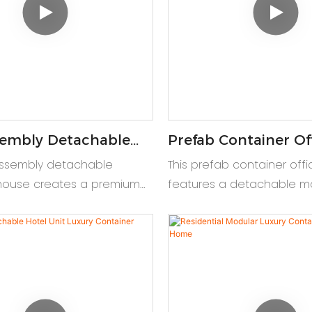
sembly Detachable
Prefab Container Of
r House Prefab
Factory Detachable
assembly detachable
This prefab container offi
nt
Living Space
house creates a premium
features a detachable m
tainer house apartment
container. An eco-friendl
friendly modular living
living space and modern 
apartment block.