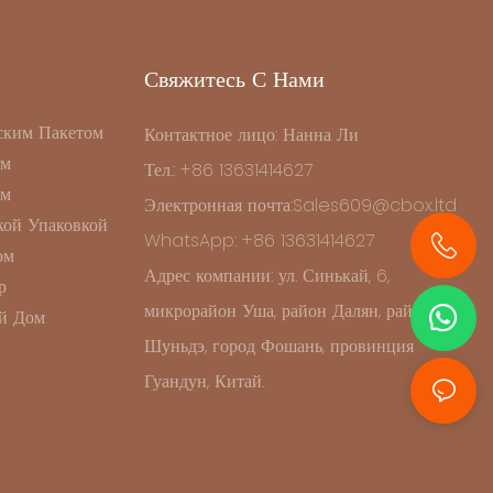
Свяжитесь С Нами
ским Пакетом
Контактное лицо: Нанна Ли
ом
Тел.: +86 13631414627
ом
Электронная почта:Sales609@cbox.ltd
ой Упаковкой
WhatsApp: +86 13631414627
ом
Адрес компании: ул. Синькай, 6,
+86 13631414627
р
микрорайон Уша, район Далян, район
й Дом
Шуньдэ, город Фошань, провинция
Гуандун, Китай.