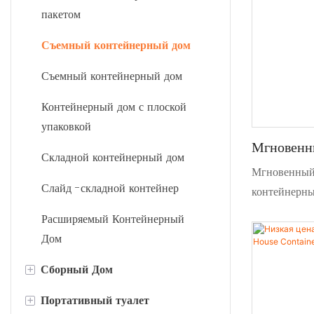
пакетом
Съемный контейнерный дом
Съемный контейнерный дом
Контейнерный дом с плоской
упаковкой
Мгновенн
Складной контейнерный дом
Офисный 
Мгновенный
Слайд -складной контейнер
контейнерны
пространств
Расширяемый Контейнерный
установкой, 
Дом
Идеально по
+
Сборный Дом
площадок, с
+
Портативный туалет
K Модель сборного дома