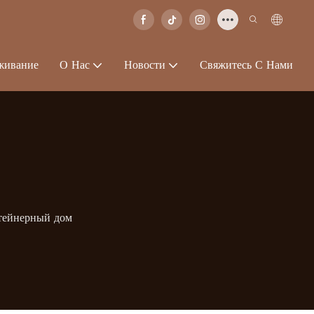
живание
О Нас
Новости
Свяжитесь С Нами
тейнерный дом