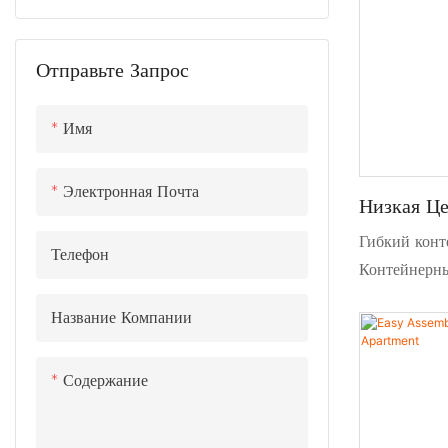
T Модель сборного дома
Портативный туалет HDPE
Портативный туалет EPS
Отправьте Запрос
Сборные портативные туалет
Имя
Электронная Почта
Низкая Ц
Design 2
Гибкий конт
Телефон
Containe
Контейнерны
здания на 1-
Название Компании
жилого ， дл
магазина.
Содержание