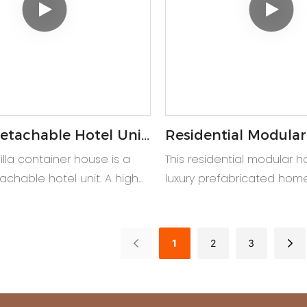
etachable Hotel Unit
Residential Modular
ontainer Villa
Container Apartme
villa container house is a
This residential modular h
chable hotel unit. A high
luxury prefabricated home
 office building or 2 story
container house villa for
house design.
container convenient apa
any site.
1
2
3