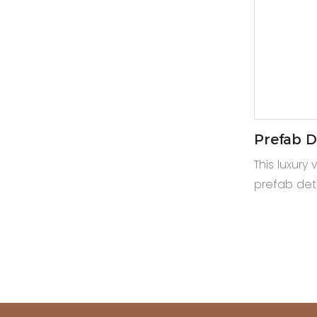
Prefab D
Luxury C
This luxury 
prefab deta
end modular
container 