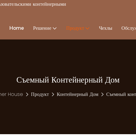
льзовательскими контейнерными
Home
Решение
Продукт
Чехлы
Обслу
Съемный Контейнерный Дом
ner House
Продукт
Контейнерный Дом
Съемный кон