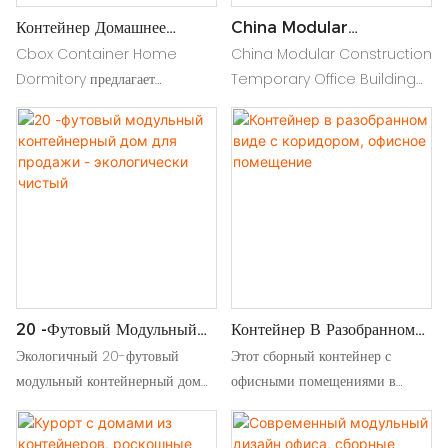
Контейнер Домашнее
China Modular
Общежитие С Доступной
Construction Temporary
Cbox Container Home
China Modular Construction
Ценой С Плоской
Office Building
Dormitory предлагает
Temporary Office Building
Упаковкой
экономически эффективное,
offers quick assembly,
универсальное живое решение.
portability, and durability.
Он сочетает в себе прочную
Ideal for adaptable
контейнерную контейнеру с
workspace solutions with
удобством сборочной сборки
eco-friendly materials and
плоской упаковки, что делает его
design
идеальным для быстрой,
эффективной установки и
удобной, современной живой
пространства
20 -футовый Модульный
Контейнер В Разобранном
Контейнерный Дом Для
Виде С Коридором,
Экологичный 20-футовый
Этот сборный контейнер с
Продажи - Экологически
Офисное Помещение
модульный контейнерный дом
офисными помещениями в
Чистый
для продажи. Компактный,
коридоре представляет собой
долговечный и настраиваемый,
доступное по цене модульное