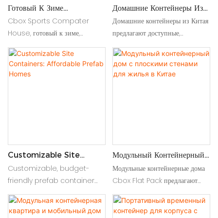
Готовый К Зиме
Домашние Контейнеры Из
Спортивный Кемпинг-
Китая: Продажа Модульных
Cbox Sports Compater
Домашние контейнеры из Китая
Контейнер На Продажу
Домов
House, готовый к зиме,
предлагают доступные,
предлагает прочный, снежный
долговечные и модульные
укрытие, идеально подходит для
жилищные решения-идеальные
низкотемпературного
для рабочих общежитий,
использования, идеально
удаленных проектов или
подходит для приключений на
экономичных потребностей в
зимних видах спорта
жизни по всему миру
Customizable Site
Модульный Контейнерный
Containers: Affordable
Дом С Плоскими Стенами
Customizable, budget-
Модульные контейнерные дома
Prefab Homes
Для Жилья В Китае
friendly prefab container
Cbox Flat Pack предлагают
homes for quick-install
быстровозводимые, мобильные и
workspaces eco-living.
стильные дома-контейнеры,
Durable, modular designs
разработанные для легкой