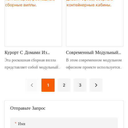
идеально подходит для
офисное здание и удобное
устойчивого жизни или как
общежитие для шахтеров.
портативное офисное
помещение
Курорт С Домами Из
Современный Модульный
Контейнеров, Роскошные
Дизайн Офиса, Сборные
Эта роскошная сборная вилла
В этом современном модульном
Сборные Виллы.
Контейнерные Кабины.
представляет собой модульный
офисном проекте используется
дом премиум-класса,
конструкция из сборных
построенный из контейнеров, и
контейнерных блоков для
1
2
3
создает потрясающее,
создания экологичного
высококлассное жилище из
модульного жилого
контейнеров.
пространства.
Отправьте Запрос
Имя