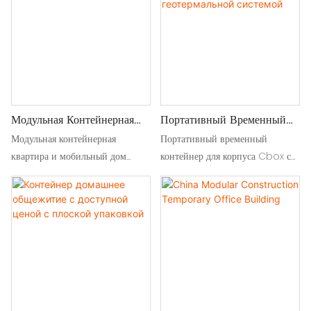
adapt to any site need
транспортировки и создания
эффективного жилого
пространства.
Модульная Контейнерная
Портативный Временный
Квартира И Мобильный
Контейнер Для Корпуса С
Модульная контейнерная
Портативный временный
Дом
Геотермальной Системой
квартира и мобильный дом
контейнер для корпуса Cbox с
предлагают универсальные,
геотермальной системой
долговечные и портативные
предлагает экологически чистую
живые решения, идеально
жизнь, сочетая современный
подходит для быстрой установки
комфорт с устойчивыми
и современных жилых
технологиями для любого места
помещений