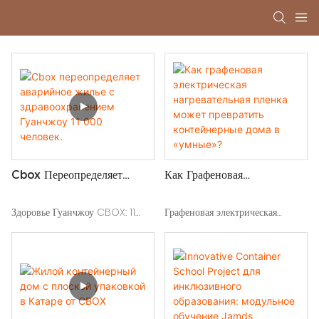
Cbox Переопределяет
Как Графеновая
Аварийное Жилье С
Электрическая
Здравоохранением Гуанчжоу
Нагревательная Пленка
Здоровье Гуанчжоу CBOX: 11
Графеновая электрическая
11 000 Человек.
Может Превратить
000 модульных контейнеров,
нагревательная пленка
Контейнерные Дома В
преобразованных в 5 074
преобразует контейнерные дома
«умные»?
медицинских комнат. Узнайте,
в умные пространства:
как это готовое к пандемии
мгновенное отопление,
объект достигает на 44% более
энергоэффективное и
быстрого строительства с 20%
адаптируемое для медицинского,