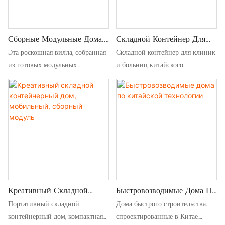
Container Homes для
продажи предлагает доступное
жилье для жилья без ущерба для
Сборные Модульные Дома,
Складной Контейнер Для
качества или удобств.
Роскошные Виллы
Клиники И Больницы,
Эта роскошная вилла, собранная
Складной контейнер для клиник
Произведенный В Китае
из готовых модульных
и больниц китайского
Экологично: Vironments. Эти
конструкций, позволяет
производства предлагает
дома часто используют
построить модульный дом,
мобильные, простые в сборке
устойчивые материалы и
используя продуманную
медицинские помещения,
энергоэффективные
двухэтажную сборную
идеально подходящие для
конструкции, снижая
конструкцию с балконом.
быстрого развертывания и
воздействие на окружающую
гибких решений в области
среду
здравоохранения.
Креативный Складной
Быстровозводимые Дома По
Контейнерный Дом,
Китайской Технологии
Портативный складной
Дома быстрого строительства,
Мобильный, Сборный
контейнерный дом, компактная
спроектированные в Китае,