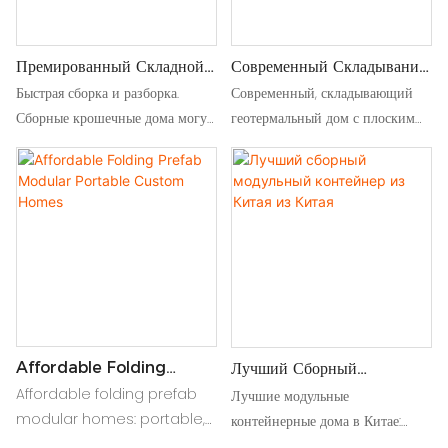
Премированный Складной
Современный Складывание
Контейнер С Плоским
Геотермального Дома С
Быстрая сборка и разборка.
Современный, складывающий
Пакетом Крошечный Дом
Плоским Пакетом
Сборные крошечные дома могут
геотермальный дом с плоским
быть быстро настроены или
пакетом, предназначенный для
сняты, что делает их
легкой сборки,
подходящими для быстро
энергоэффективности и
меняющихся обстоятельств или
экологически чистой жизни с
чрезвычайных ситуаций.
геотермальными системами
отопления и охлаждения
Эффективность пространства:
Aterials.a Контейнер с плоским
пакетом может складной
Affordable Folding
конструкцию максимизирует
Лучший Сборный
Prefab Modular Portable
Модульный Контейнер Из
использование пространства,
Affordable folding prefab
Лучшие модульные
Custom Homes
Китая Из Китая
обеспечивая удобную жилую
modular homes: portable,
контейнерные дома в Китае:
зону в рамках компактного
customizable designs for
долговечный, портативный &