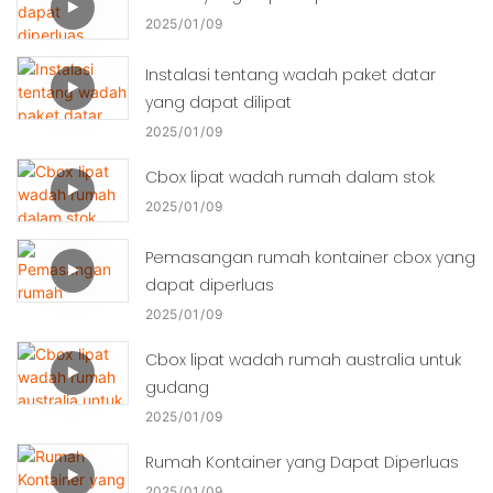
2025
01
09
Instalasi tentang wadah paket datar
yang dapat dilipat
2025
01
09
Cbox lipat wadah rumah dalam stok
2025
01
09
Pemasangan rumah kontainer cbox yang
dapat diperluas
2025
01
09
Cbox lipat wadah rumah australia untuk
gudang
2025
01
09
Rumah Kontainer yang Dapat Diperluas
2025
01
09