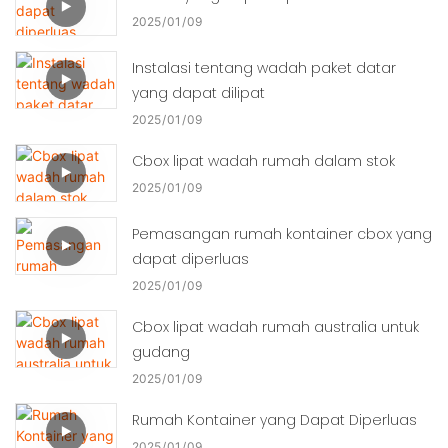
2025
01
09
Instalasi tentang wadah paket datar
yang dapat dilipat
2025
01
09
Cbox lipat wadah rumah dalam stok
2025
01
09
Pemasangan rumah kontainer cbox yang
dapat diperluas
2025
01
09
Cbox lipat wadah rumah australia untuk
gudang
2025
01
09
Rumah Kontainer yang Dapat Diperluas
2025
01
09