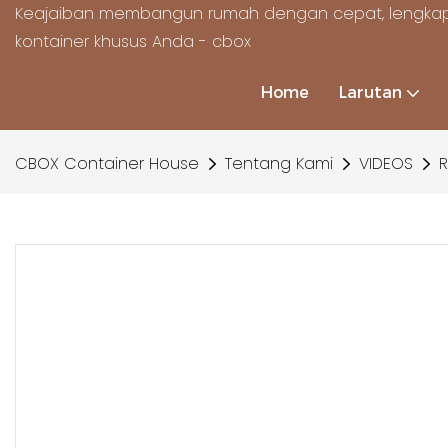
Keajaiban membangun rumah dengan cepat, lengkap
kontainer khusus Anda - cbox
Home
Larutan
CBOX Container House
Tentang Kami
VIDEOS
R