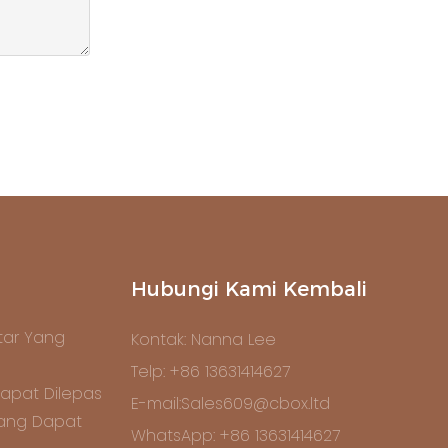
Hubungi Kami Kembali
ar Yang
Kontak: Nanna Lee
Telp: +86 13631414627
apat Dilepas
E-mail:Sales609@cbox.ltd
Yang Dapat
WhatsApp: +86 13631414627