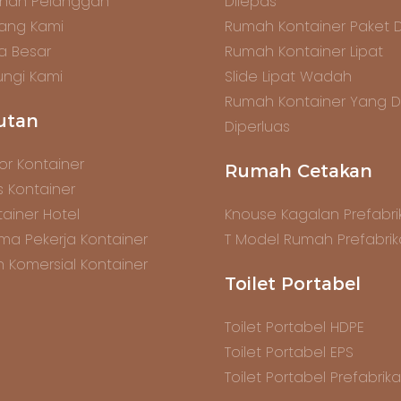
anan Pelanggan
Dilepas
ang Kami
Rumah Kontainer Paket 
ta Besar
Rumah Kontainer Lipat
ngi Kami
Slide Lipat Wadah
Rumah Kontainer Yang 
utan
Diperluas
or Kontainer
Rumah Cetakan
s Kontainer
ainer Hotel
Knouse Kagalan Prefabrik
ma Pekerja Kontainer
T Model Rumah Prefabrik
n Komersial Kontainer
Toilet Portabel
Toilet Portabel HDPE
Toilet Portabel EPS
Toilet Portabel Prefabrika