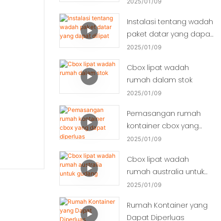
2025
01
09
Instalasi tentang wadah
paket datar yang dapat
dilipat
2025
01
09
Cbox lipat wadah
rumah dalam stok
2025
01
09
Pemasangan rumah
kontainer cbox yang
dapat diperluas
2025
01
09
Cbox lipat wadah
rumah australia untuk
gudang
2025
01
09
Rumah Kontainer yang
Dapat Diperluas