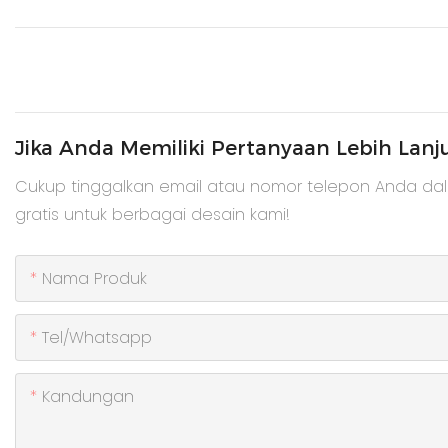
Jika Anda Memiliki Pertanyaan Lebih Lanj
Cukup tinggalkan email atau nomor telepon Anda da
gratis untuk berbagai desain kami!
Nama Produk
Tel/whatsapp
Kandungan