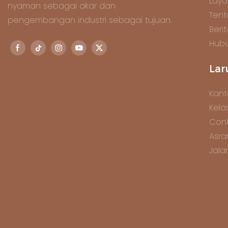
Lay
nyaman sebagai akar dan
Tent
pengembangan industri sebagai tujuan.
Beri
Hubu
Lar
Kant
Kela
Cont
Asra
Jala