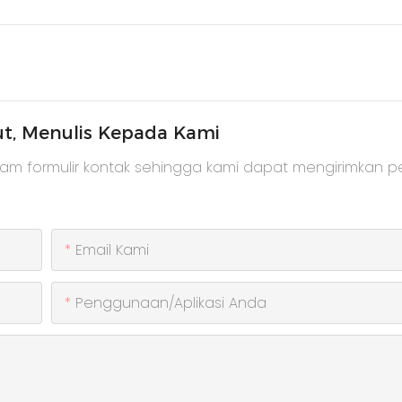
ut, Menulis Kepada Kami
lam formulir kontak sehingga kami dapat mengirimkan 
Email Kami
Penggunaan/Aplikasi Anda