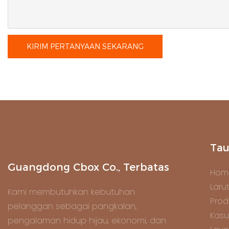
KIRIM PERTANYAAN SEKARANG
Tau
Guangdong Cbox Co., Terbatas
Hom
Laru
Kami membutuhkan kebutuhan
Prod
pelanggan sebagai pangkalan,
Kasu
pengalaman hidup hijau, ekonomi, dan