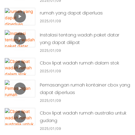
2025
01
09
rumah yang dapat diperluas
2025
01
09
Instalasi tentang wadah paket datar
yang dapat dilipat
2025
01
09
Cbox lipat wadah rumah dalam stok
2025
01
09
Pemasangan rumah kontainer cbox yang
dapat diperluas
2025
01
09
Cbox lipat wadah rumah australia untuk
gudang
2025
01
09