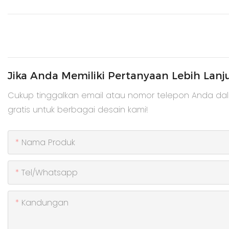
Jika Anda Memiliki Pertanyaan Lebih Lanj
Cukup tinggalkan email atau nomor telepon Anda da
gratis untuk berbagai desain kami!
Nama Produk
Tel/whatsapp
Kandungan