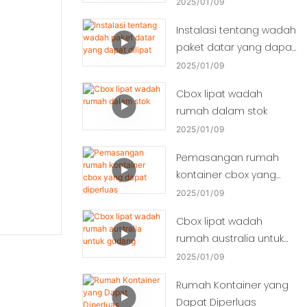
2025
01
09
Instalasi tentang wadah
paket datar yang dapat
dilipat
2025
01
09
Cbox lipat wadah
rumah dalam stok
2025
01
09
Pemasangan rumah
kontainer cbox yang
dapat diperluas
2025
01
09
Cbox lipat wadah
rumah australia untuk
gudang
2025
01
09
Rumah Kontainer yang
Dapat Diperluas