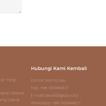
Hubungi Kami Kembali
ar Yang
Kontak: Nanna Lee
Telp: +86 13631414627
apat Dilepas
E-mail:Sales609@cbox.ltd
Yang Dapat
WhatsApp: +86 13631414627