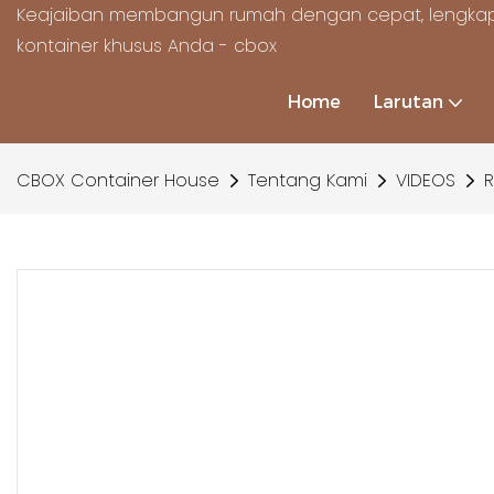
Keajaiban membangun rumah dengan cepat, lengkap
kontainer khusus Anda - cbox
Home
Larutan
CBOX Container House
Tentang Kami
VIDEOS
R