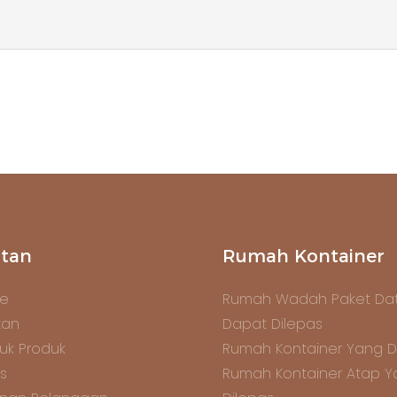
tan
Rumah Kontainer
e
Rumah Wadah Paket Dat
tan
Dapat Dilepas
uk Produk
Rumah Kontainer Yang D
s
Rumah Kontainer Atap 