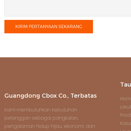
KIRIM PERTANYAAN SEKARANG
Tau
Guangdong Cbox Co., Terbatas
Hom
Laru
Kami membutuhkan kebutuhan
Prod
pelanggan sebagai pangkalan,
Kasu
pengalaman hidup hijau, ekonomi, dan