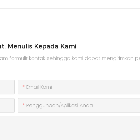
ut, Menulis Kepada Kami
lam formulir kontak sehingga kami dapat mengirimkan 
Email Kami
Penggunaan/Aplikasi Anda