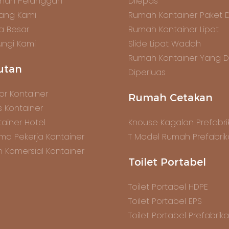
anan Pelanggan
Dilepas
ang Kami
Rumah Kontainer Paket 
ta Besar
Rumah Kontainer Lipat
ngi Kami
Slide Lipat Wadah
Rumah Kontainer Yang 
utan
Diperluas
or Kontainer
Rumah Cetakan
s Kontainer
ainer Hotel
Knouse Kagalan Prefabrik
ma Pekerja Kontainer
T Model Rumah Prefabrik
n Komersial Kontainer
Toilet Portabel
Toilet Portabel HDPE
Toilet Portabel EPS
Toilet Portabel Prefabrika