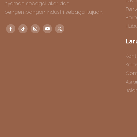
Lay
nyaman sebagai akar dan
Tent
pengembangan industri sebagai tujuan.
Beri
Hubu
Lar
Kant
Kela
Cont
Asra
Jala