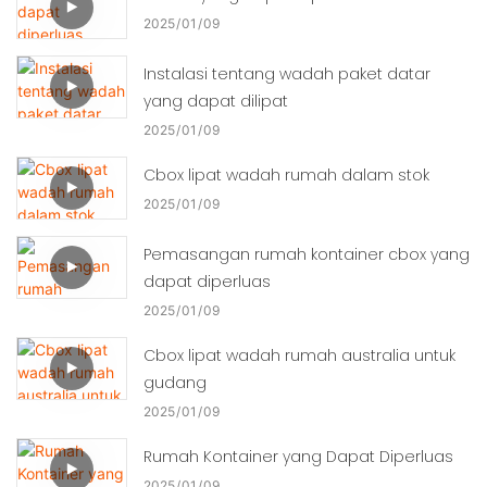
2025
01
09
Instalasi tentang wadah paket datar
yang dapat dilipat
2025
01
09
Cbox lipat wadah rumah dalam stok
2025
01
09
Pemasangan rumah kontainer cbox yang
dapat diperluas
2025
01
09
Cbox lipat wadah rumah australia untuk
gudang
2025
01
09
Rumah Kontainer yang Dapat Diperluas
2025
01
09