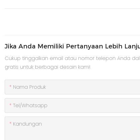
Jika Anda Memiliki Pertanyaan Lebih Lanj
Cukup tinggalkan email atau nomor telepon Anda da
gratis untuk berbagai desain kami!
Nama Produk
Tel/whatsapp
Kandungan