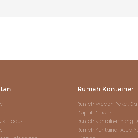
tan
Rumah Kontainer
e
Rumah Wadah Paket Dat
tan
Dapat Dilepas
uk Produk
Rumah Kontainer Yang D
s
Rumah Kontainer Atap 