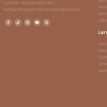
Lay
nyaman sebagai akar dan
Tent
pengembangan industri sebagai tujuan.
Beri
Hubu
Lar
Kant
Kela
Cont
Asra
Jala