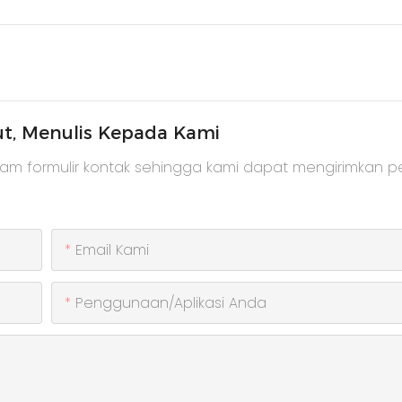
ut, Menulis Kepada Kami
lam formulir kontak sehingga kami dapat mengirimkan 
Email Kami
Penggunaan/Aplikasi Anda