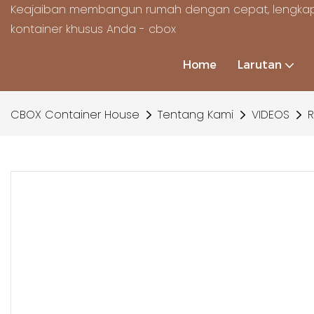
Keajaiban membangun rumah dengan cepat, lengkap
kontainer khusus Anda - cbox
Home
Larutan
CBOX Container House
Tentang Kami
VIDEOS
R