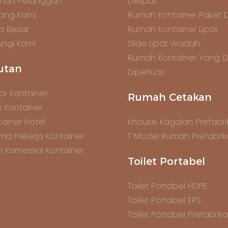
anan Pelanggan
Dilepas
ang Kami
Rumah Kontainer Paket 
ta Besar
Rumah Kontainer Lipat
ngi Kami
Slide Lipat Wadah
Rumah Kontainer Yang 
utan
Diperluas
or Kontainer
Rumah Cetakan
s Kontainer
ainer Hotel
Knouse Kagalan Prefabrik
ma Pekerja Kontainer
T Model Rumah Prefabrik
n Komersial Kontainer
Toilet Portabel
Toilet Portabel HDPE
Toilet Portabel EPS
Toilet Portabel Prefabrika