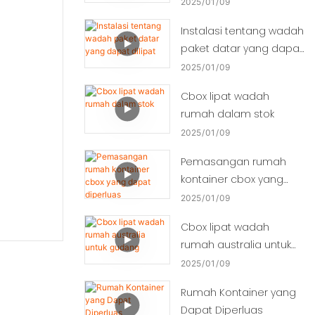
2025
01
09
Instalasi tentang wadah
paket datar yang dapat
dilipat
2025
01
09
Cbox lipat wadah
rumah dalam stok
2025
01
09
Pemasangan rumah
kontainer cbox yang
dapat diperluas
2025
01
09
Cbox lipat wadah
rumah australia untuk
gudang
2025
01
09
Rumah Kontainer yang
Dapat Diperluas