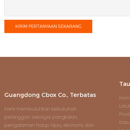
KIRIM PERTANYAAN SEKARANG
Tau
Guangdong Cbox Co., Terbatas
Hom
Laru
Kami membutuhkan kebutuhan
Prod
pelanggan sebagai pangkalan,
Kasu
pengalaman hidup hijau, ekonomi, dan