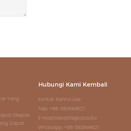
Hubungi Kami Kembali
ar Yang
Kontak: Nanna Lee
Telp: +86 13631414627
apat Dilepas
E-mail:Sales609@cbox.ltd
Yang Dapat
WhatsApp: +86 13631414627