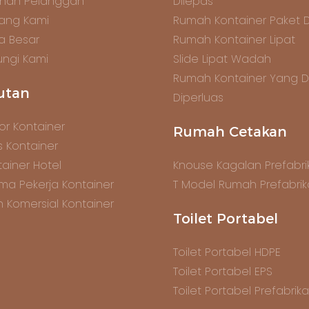
anan Pelanggan
Dilepas
ang Kami
Rumah Kontainer Paket 
ta Besar
Rumah Kontainer Lipat
ngi Kami
Slide Lipat Wadah
Rumah Kontainer Yang 
utan
Diperluas
or Kontainer
Rumah Cetakan
s Kontainer
ainer Hotel
Knouse Kagalan Prefabrik
ma Pekerja Kontainer
T Model Rumah Prefabrik
n Komersial Kontainer
Toilet Portabel
Toilet Portabel HDPE
Toilet Portabel EPS
Toilet Portabel Prefabrika