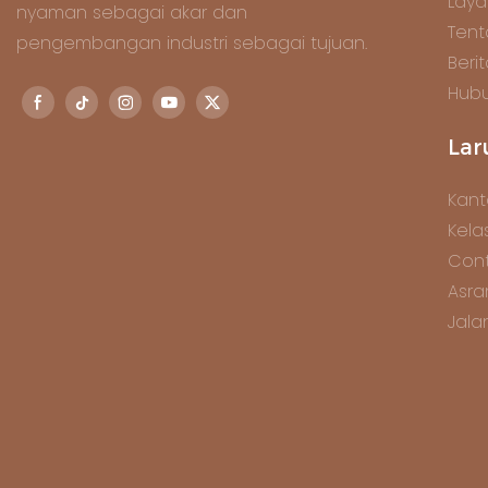
Lay
nyaman sebagai akar dan
Tent
pengembangan industri sebagai tujuan.
Beri
Hubu
Lar
Kant
Kela
Cont
Asra
Jala