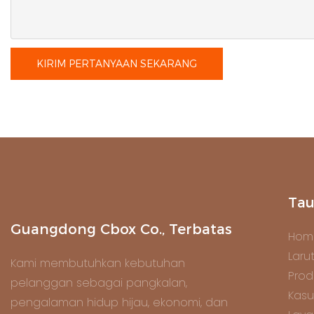
KIRIM PERTANYAAN SEKARANG
Tau
Guangdong Cbox Co., Terbatas
Hom
Laru
Kami membutuhkan kebutuhan
Prod
pelanggan sebagai pangkalan,
Kasu
pengalaman hidup hijau, ekonomi, dan