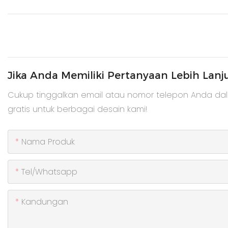
Jika Anda Memiliki Pertanyaan Lebih Lanj
Cukup tinggalkan email atau nomor telepon Anda da
gratis untuk berbagai desain kami!
Nama Produk
Tel/whatsapp
Kandungan