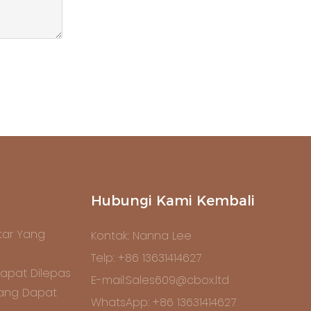
Hubungi Kami Kembali
ar Yang
Kontak: Nanna Lee
Telp: +86 13631414627
apat Dilepas
E-mail:Sales609@cbox.ltd
Yang Dapat
WhatsApp: +86 13631414627