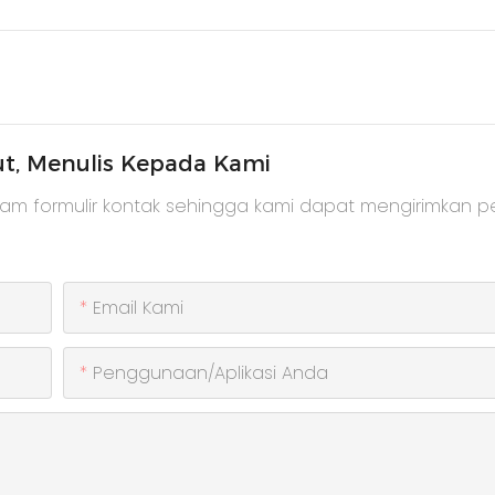
ut, Menulis Kepada Kami
lam formulir kontak sehingga kami dapat mengirimkan 
Email Kami
Penggunaan/Aplikasi Anda