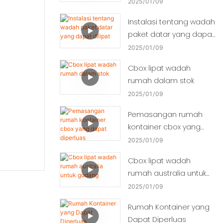
2025
01
09
Instalasi tentang wadah
paket datar yang dapat
dilipat
2025
01
09
Cbox lipat wadah
rumah dalam stok
2025
01
09
Pemasangan rumah
kontainer cbox yang
dapat diperluas
2025
01
09
Cbox lipat wadah
rumah australia untuk
gudang
2025
01
09
Rumah Kontainer yang
Dapat Diperluas