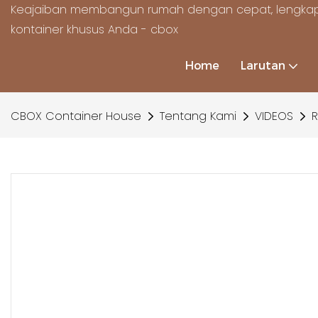
Keajaiban membangun rumah dengan cepat, lengkap
kontainer khusus Anda - cbox
Home
Larutan
CBOX Container House
Tentang Kami
VIDEOS
R