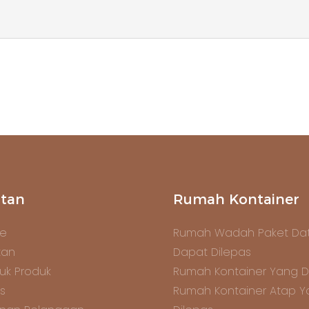
tan
Rumah Kontainer
e
Rumah Wadah Paket Dat
tan
Dapat Dilepas
uk Produk
Rumah Kontainer Yang D
s
Rumah Kontainer Atap 