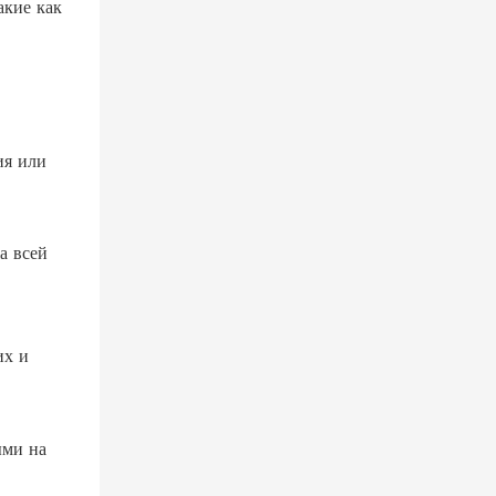
акие как
ия или
а всей
их и
ыми на