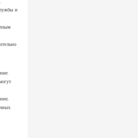
.
службы и
стным
ительно
ние.
могут
ние,
очных