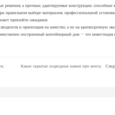
е решения, а прочные, адаптируемые конструкции, способные 
ри правильном выборе материалов, профессиональной установк
ожет превзойти ожидания.
водителя и ориентация на качество, а не на краткосрочную эк
ачественно построенный контейнерный дом — это инвестиция 
Может ли сборное жилье изменить жизненный цикл зарубежных жилых комплексов?
Какие скрытые подводные камни при монтаже могут испортить ваши инвестиции в модульные системы?
След