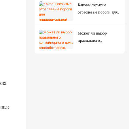
Каковы скрытые
комплексов?
отраслевые пороги для
индивидуальной
настройки домов из
Может ли выбор
контейнеров?
правильного
контейнерного дома
способствовать
экологическому
строительству?
ких
енные