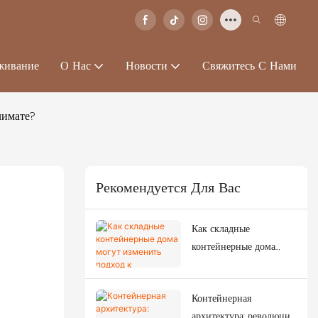
живание
О Нас
Новости
Свяжитесь С Нами
лимате?
Рекомендуется Для Вас
Как складные
контейнерные дома
могут изменить подход
к реагированию на
Контейнерная
чрезвычайные ситуации
архитектура: революция
после сильных