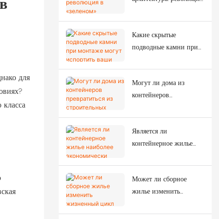
в
в «зеленом»
землетрясений?
строительстве,
Какие скрытые
преобразующая
подводные камни при
современное
монтаже могут
строительство.
испортить ваши
нако для
Могут ли дома из
инвестиции в
ловиях?
контейнеров
модульные системы?
 класса
превратиться из
строительных лагерей в
Является ли
интеллектуальные
контейнерное жилье
городские решения?
наиболее экономически
эффективным
о
Может ли сборное
модульным решением
вская
жилье изменить
для общежитий на
жизненный цикл
строительных
зарубежных жилых
площадках?