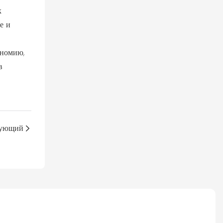
к
е и
ономию,
в
ующий