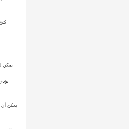
يُتي
يمكن للأساس الخرساني المستقر أن يطيل العمر الافتراضي من 5 إلى 7 سنوات مقارنة بالمنشآت المقامة على أرض غير مستوية أو رملية.
يؤدي
يمكن أن ت