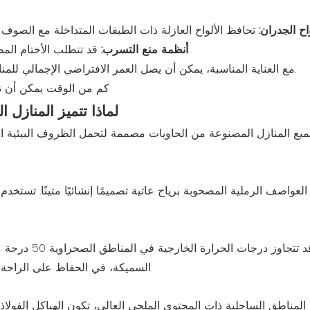
اح الجدران:
قد تتطلب الأختام المطاطية استبدالًا كل 3-4 سنوات بسبب درجات الحرارة المرتفعة.
أنظمة منع التسرب:
مع العناية المناسبة، يمكن أن يصل العمر الافتراضي الإجمالي للمنازل المتنقلة المصنوعة من الحاويات إلى 12 إلى 18 عامًا أو أكثر.
لماذا تتميز المنازل 
ع المنازل المصنوعة من الحاويات مصممة لتحمل الظروف البيئية ال
لعواصف الرملية المصحوبة برياح عاتية تصميمًا إنشائيًا متينًا. تستخ
قد تتجاوز درج
السميكة، في الحفاظ على الراحة الداخلية عن طريق تقليل انتقال الحرارة وخفض تكاليف التبريد.
المناطق الساحلية ذات المحتوى الملحي العالي، تكون الهياكل الفولاذ