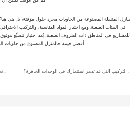
 المنازل المتنقلة المصنوعة من الحاويات مجرد حلول مؤقتة، بل هي هيا
في البيئات الصعبة. ومع اختيار المواد المناسبة، والتركيب الاحترافي، والصيانة الدورية، يمكن أن يتجاوز عمرها الافتراضي التوقعات.
للمشاريع في المناطق ذات الظروف الصعبة، يُعد اختيار مُصنِّع موثوق 
أقصى قيمة. فالمنزل المصنوع من حاويات الشحن بشكل جيد هو استثمار في الاستقرار والكفاءة والاستدامة.
ما هي المخاطر الخفية في التركيب التي قد تدمر استثمارك في الوحدات الجاهزة؟
هل يمكن للمساكن الجاهزة أن تعيد تعريف دورة حياة أصول مخيمات المشاريع الخارجية؟