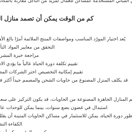
المباني المستخدمة كمساكن للعمال لمزيد من التآكل مقارنة بالمكاتب 
يُعد اختيار المورّد المناسب ومواصفات المنتج الملائمة أمرًا بالغ الأهمية لزيادة عمر المنتج وعائد الاستثمار. ضع في اعتبارك ما يلي:
التحقق من معايير المواد: التأكد من سمك الطلاء المجلفن الكافي ومواد العزل عالية الكثافة.
مراجعة خبرة المشروع: تحقق من التركيبات الحالية التي تم استخدامها لعدة سنوات.
تقييم تكلفة دورة الحياة: غالباً ما يؤدي الاستثمار الأولي الأعلى إلى عمر خدمة أطول وتكاليف سنوية أقل.
تقييم إمكانية التخصيص: اختر الشركات المصنعة التي يمكنها تكييف التصاميم مع الظروف المناخية المحلية.
قد يكلف المنزل المصنوع من حاويات الشحن والمصمم جيداً أكثر في البداية، ولكنه يمكن أن يقدم أداءً أفضل بكثير على مر الزمن.
م المنازل الجاهزة المصنوعة من الحاويات، قد يكون التركيز على سعر
استبدال في غضون بضع سنوات، بينما يمكن للوحدات عالية الجودة أن تظل صالحة للاستخدام لأكثر من عقد من الزمان.
ور دورة الحياة، يمكن للاستثمار في مساكن الحاويات المتينة أن يق
الكفاءة التشغيلية - خاصة بالنسبة للمشاريع واسعة النطاق أو طويلة الأجل.