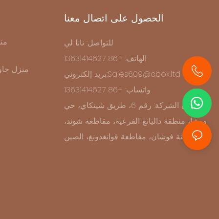
الحصول على اتصال معنا
من
للتواصل: نانا لي
الهاتف: +86 13631414627
منزل حاو
بريد إلكتروني:Sales609@cbox.ltd
+86 13631414627
واتساب: +86 13631414627
عنوان الشركة: رقم 6، طريق شينكاي، حي
ووشا، منطقة داليانغ الفرعية، مقاطعة شوند،
مدينة فوشان، مقاطعة قوانغدونغ، الصين