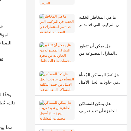
وجه البناء الحديث
ما هي المخاطر الخفية
في التركيب التي قد تدمر
في
استثمارك في الوحدات
المؤق
الجاهزة؟
الصناع
هل يمكن أن تتطور
المنازل المصنوعة من
تق
الحاويات من مجرد
مخيمات بناء إلى حلول
هل تُعدّ المساكن المُعبأة
حضرية ذكية؟
في حاويات الحل الأمثل
من حيث التكلفة
للمساكن المعيارية في
ذلك، تُظ
هل يمكن للمساكن
مواقع البناء؟
الجاهزة أن تعيد تعريف
دورة حياة أصول مخيمات
المشاريع الخارجية؟