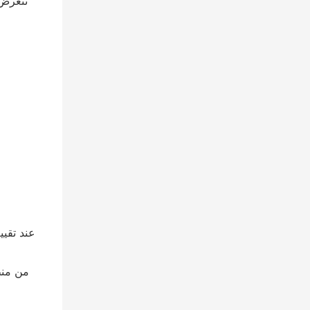
تتعرض 
عند تقيي
من منظ