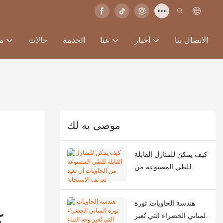
الاتصال بنا
أخبار
عنا
الخدمة
حالات
من
موصى به لك
كيف يمكن للمنازل القابلة
للطي المصنوعة من
الحاويات أن تعيد تعريف
الاستجابة للطوارئ في
هندسة الحاويات: ثورة
أعقاب الزلازل الشديدة؟
ك
المباني الخضراء التي تُغير