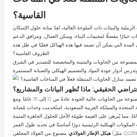
القاسية؟
ية والبيئات ذات الملوحة العالية، تُعدّ متانة حلول الإسكان
ت خيارًا مفضلًا لمخيمات البناء، وسكن العمال، ومرافق الدعم
لمدة التي يمكن أن تصمد فيها هذه الهياكل فعليًا في ظل هذه
الظروف القاسية؟
المصنوعة من الحاويات والمتينة والمخصصة للتصدير في الشرق
فتراضي الحقيقي: ماذا تُظهر البيانات والمشاريع؟
وفقًا للتصميم الهندسي القياسي، يبلغ العمر الافتراضي للمنازل المتنقلة المصنوعة من الحاويات عالية الجودة عادةً من 12 إلى 15 عامًا. ومع
بية المتحدة والمملكة العربية السعودية، استُخدمت وحدات مُصانة
هيكل الإطار الفولاذي:
مصنوع من الفولاذ المجلفن (مثل Q235B أو أعلى)، مما يوفر مقاومة قوية للتآكل وعمرًا افتراضيًا يتراوح بين 15 و20