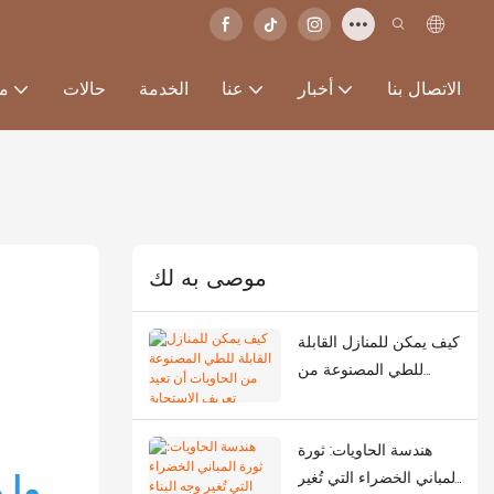
الاتصال بنا
أخبار
عنا
الخدمة
حالات
من
موصى به لك
كيف يمكن للمنازل القابلة
للطي المصنوعة من
الحاويات أن تعيد تعريف
الاستجابة للطوارئ في
هندسة الحاويات: ثورة
أعقاب الزلازل الشديدة؟
ما 
المباني الخضراء التي تُغير