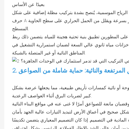
بعيدًا عن الأساس.
لرياح الموسمية، يُنصح بشدة بتركيب مظلة إضافية على شكل
حرف A أو سقف ثانوي مائل فوق هيكل الحاوية. يُسهّل ذلك تصريف مياه الأمطار بسرعة ويقلل من الحمل الحراري على سطح الحاوية
المسطح.
 على المطورين تطبيق بنية تحتية هجينة للمياه. يتضمن ذلك ربط
ام خزانات مياه ثانوي عالي السعة لضمان استمرارية التشغيل في
المناطق النائية أو غير المتصلة بالشبكة.
ق المرتفعة والنائية: حماية شاملة من الصواعق
توحة أو نائية كمسارات تأريض طبيعية، مما يجعلها عرضة بشكل
كبير لضربات البرق أثناء العواصف الرعدية.
ان مانعة للصواعق أمرًا لا غنى عنه في مواقع البناء النائية
 المادية في التصميم. إذا كان التصميم المعياري يتضمن تكديسًا