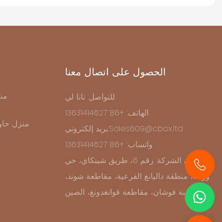
الحصول على اتصال معنا
من
للتواصل: نانا لي
الهاتف: +86 13631414627
منزل حاو
بريد إلكتروني:Sales609@cbox.ltd
واتساب: +86 13631414627
عنوان الشركة: رقم 6، طريق شينكاي، حي
ووشا، منطقة داليانغ الفرعية، مقاطعة شوند،
+86 13631414627
مدينة فوشان، مقاطعة قوانغدونغ، الصين