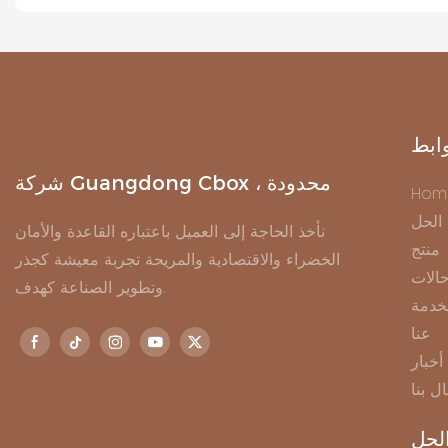
ابط
شركة Guangdong Cbox ، محدودة
Hom
الحل
نأخذ الحاجة إلى العميل باعتباره القاعدة والأمان
منتج
الخضراء والاقتصادية والمريحة تجربة معيشة كجذر
الات
وتطوير الصناعة كهدف.
خدمة
عنا
أخبار
ال بنا
لحل