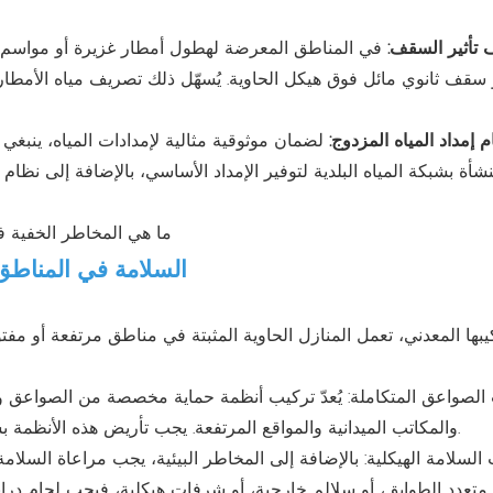
 تأثير السقف:
في المناطق المعرضة لهطول أمطار غزيرة أو مواسم ا
 إمداد المياه المزدوج:
لضمان موثوقية مثالية لإمدادات المياه، ينبغي
نشأة بشبكة المياه البلدية لتوفير الإمداد الأساسي، بالإضافة إلى نظ
2. السلامة في المناط
بها المعدني، تعمل المنازل الحاوية المثبتة في مناطق مرتفعة أو مف
الصواعق المتكاملة: يُعدّ تركيب أنظمة حماية مخصصة من الصواعق وقضب
والمكاتب الميدانية والمواقع المرتفعة. يجب تأريض هذه الأنظمة بشكل صحيح في أعماق الأرض لتبديد التيارات عالية الجهد بأمان.
السلامة الهيكلية: بالإضافة إلى المخاطر البيئية، يجب مراعاة السلامة
متعدد الطوابق، أو سلالم خارجية، أو شرفات هيكلية، فيجب لحام درابزين أمان عالي الشد بالإطار الفولاذي الرئيسي بشكل احترافي.