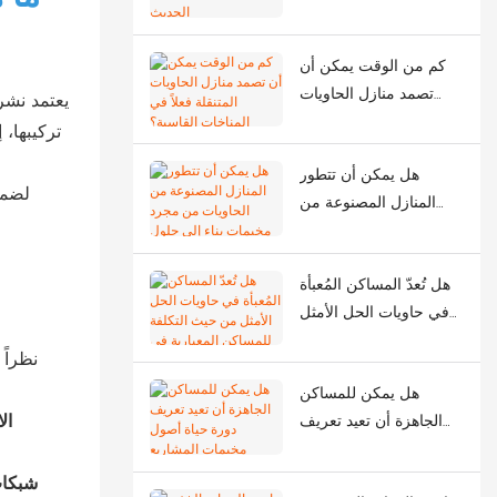
وجه البناء الحديث
كم من الوقت يمكن أن
تصمد منازل الحاويات
يعتمد نشر
المتنقلة فعلاً في المناخات
تركيبها، 
القاسية؟
هل يمكن أن تتطور
لضما
المنازل المصنوعة من
الحاويات من مجرد
مخيمات بناء إلى حلول
هل تُعدّ المساكن المُعبأة
حضرية ذكية؟
في حاويات الحل الأمثل
من حيث التكلفة
نظراً 
للمساكن المعيارية في
هل يمكن للمساكن
مواقع البناء؟
ال
الجاهزة أن تعيد تعريف
دورة حياة أصول مخيمات
المشاريع الخارجية؟
شبكات