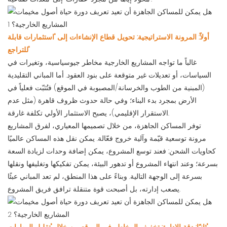
أولاً: المرونة الاستراتيجية: تحويل قطاع الإنشاءات إلى "استثمارات قابلة
للتراجع"
غالباً ما تواجه المشاريع الخارجية مخاطر جيوسياسية، وتغيرات في
السياسات، أو تعديلات غير متوقعة على بنود العقود. أما المباني التقليدية
(المبنية من الطوب والخرسانة/المصبوبة في الموقع) فتُثبّت فعلياً في
الأرض بمجرد بدء البناء؛ وفي حالة حدوث ظروف قاهرة (مثل عدم
الاستقرار الإقليمي)، يصبح الاستثمار الأولي تكلفة غارقة.
توفر المساكن الجاهزة، من خلال تصميمها المعياري، لفرق المشاريع
مرونة توسعية قيّمة وآلية خروج فعّالة. يمكن نقل هذه المساكن عالميًا
كحاويات الشحن: فعند توسع المشروع، يمكن إضافة وحدات لزيادة السعة
بسرعة؛ وعند انتهاء المشروع أو تدهور البيئة، يمكن تفكيكها وتغليفها ونقلها
بسرعة إلى الوجهة التالية. وبناءً على هذا المنطق، لم تعد المباني عبئًا
يصعب إدارته، بل أصبحت قوة متنقلة ترافق فريق المشروع.