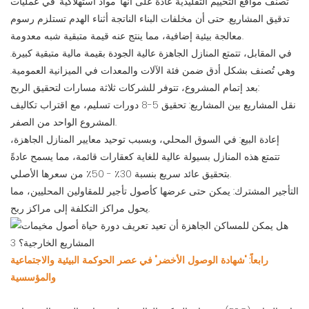
تُصنف مواقع التخييم التقليدية عادةً على أنها "مواد استهلاكية" في عمليات
تدقيق المشاريع. حتى أن مخلفات البناء الناتجة أثناء الهدم تستلزم رسوم
معالجة بيئية إضافية، مما ينتج عنه قيمة متبقية شبه معدومة.
في المقابل، تتمتع المنازل الجاهزة عالية الجودة بقيمة مالية متبقية كبيرة.
وهي تُصنف بشكل أدق ضمن فئة الآلات والمعدات في الميزانية العمومية.
بعد إتمام المشروع، تتوفر للشركات ثلاثة مسارات لتحقيق الربح:
نقل المشاريع بين المشاريع: تحقيق 5-8 دورات تسليم، مع اقتراب تكاليف
المشروع الواحد من الصفر.
إعادة البيع: في السوق المحلي، وبسبب توحيد معايير المنازل الجاهزة،
تتمتع هذه المنازل بسيولة عالية للغاية كعقارات قائمة، مما يسمح عادةً
بتحقيق عائد سريع بنسبة 30٪ - 50٪ من سعرها الأصلي.
التأجير المشترك: يمكن حتى عرضها كأصول تأجير للمقاولين المحليين، مما
يحول مراكز التكلفة إلى مراكز ربح.
رابعاً: "شهادة الوصول الأخضر" في عصر الحوكمة البيئية والاجتماعية
والمؤسسية