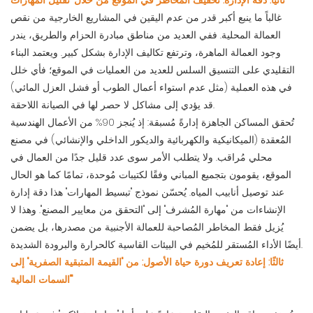
ثانيًا: دقة الإدارة: تخفيف المخاطر في الموقع من خلال "تقليل المهارات"
غالباً ما ينبع أكبر قدر من عدم اليقين في المشاريع الخارجية من نقص
العمالة المحلية. ففي العديد من مناطق مبادرة الحزام والطريق، يندر
وجود العمالة الماهرة، وترتفع تكاليف الإدارة بشكل كبير. ويعتمد البناء
التقليدي على التنسيق السلس للعديد من العمليات في الموقع؛ فأي خلل
في هذه العملية (مثل عدم استواء أعمال الطوب أو فشل العزل المائي)
قد يؤدي إلى مشاكل لا حصر لها في الصيانة اللاحقة.
تُحقق المساكن الجاهزة إدارةً مُسبقة: إذ يُنجز 90% من الأعمال الهندسية
المُعقدة (الميكانيكية والكهربائية والديكور الداخلي والإنشائي) في مصنع
محلي مُراقب. ولا يتطلب الأمر سوى عدد قليل جدًا من العمال في
الموقع، يقومون بتجميع المباني وفقًا لكتيبات مُوحدة، تمامًا كما هو الحال
عند توصيل أنابيب المياه. يُحسّن نموذج "تبسيط المهارات" هذا دقة إدارة
الإنشاءات من "مهارة المُشرف" إلى "التحقق من معايير المصنع". وهذا لا
يُزيل فقط المخاطر المُصاحبة للعمالة الأجنبية من مصدرها، بل يضمن
أيضًا الأداء المُستقر للمُخيم في البيئات القاسية كالحرارة والبرودة الشديدة.
ثالثًا: إعادة تعريف دورة حياة الأصول: من "القيمة المتبقية الصفرية" إلى
"السمات المالية"