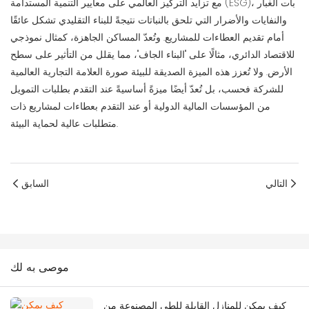
مع تزايد التركيز العالمي على معايير التنمية المستدامة (ESG)، بات الغبار
والنفايات والأضرار التي تلحق بالنباتات نتيجةً للبناء التقليدي تشكل عائقًا
أمام تقديم العطاءات للمشاريع. وتُعدّ المساكن الجاهزة، كمثال نموذجي
للاقتصاد الدائري، مثالًا على "البناء الجاف"، مما يقلل من التأثير على سطح
الأرض. ولا تُعزز هذه الميزة الصديقة للبيئة صورة العلامة التجارية العالمية
للشركة فحسب، بل تُعدّ أيضًا ميزةً أساسيةً عند التقدم بطلبات التمويل
من المؤسسات المالية الدولية أو عند التقدم بعطاءات لمشاريع ذات
متطلبات عالية لحماية البيئة.
التالي
السابق
موصى به لك
كيف يمكن للمنازل القابلة للطي المصنوعة من