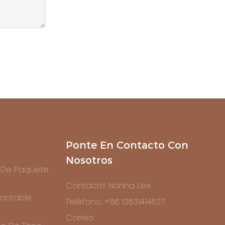
Ponte En Contacto Con
Nosotros
 De Paquete
Contacto: Nanna Lee
ontable
Teléfono: +86 13631414627
Correo