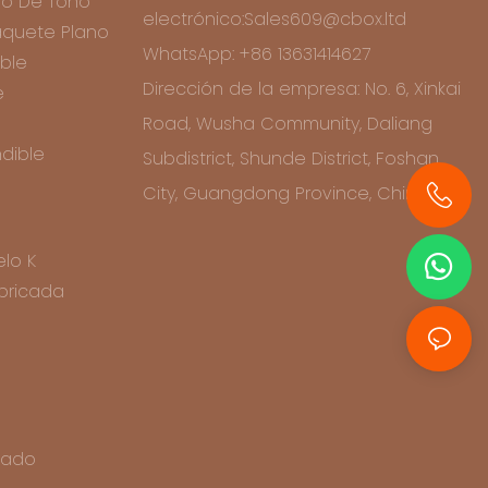
o De Tono
electrónico:Sales609@cbox.ltd
quete Plano
WhatsApp: +86 13631414627
ble
Dirección de la empresa: No. 6, Xinkai
e
Road, Wusha Community, Daliang
dible
Subdistrict, Shunde District, Foshan
City, Guangdong Province, China
+86 13631414627
lo K
bricada
icado