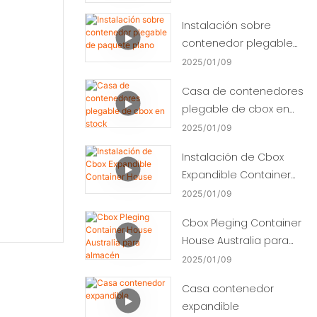
Instalación sobre
contenedor plegable
de paquete plano
2025
01
09
Casa de contenedores
plegable de cbox en
stock
2025
01
09
Instalación de Cbox
Expandible Container
House
2025
01
09
Cbox Pleging Container
House Australia para
almacén
2025
01
09
Casa contenedor
expandible