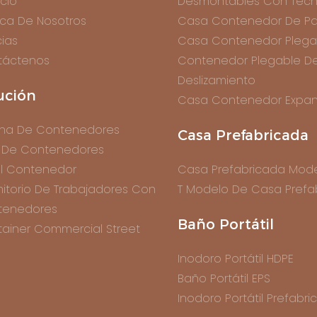
icio
Desmontables Con Tech
ca De Nosotros
Casa Contenedor De Pa
cias
Casa Contenedor Plega
táctenos
Contenedor Plegable D
Deslizamiento
ución
Casa Contenedor Expan
ina De Contenedores
Casa Prefabricada
 De Contenedores
l Contenedor
Casa Prefabricada Mode
itorio De Trabajadores Con
T Modelo De Casa Prefa
tenedores
Baño Portátil
ainer Commercial Street
Inodoro Portátil HDPE
Baño Portátil EPS
Inodoro Portátil Prefabr