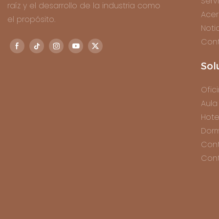
Serv
raíz y el desarrollo de la industria como
Acer
el propósito.
Noti
Con
Sol
Ofic
Aula
Hote
Dorm
Con
Cont