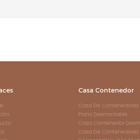
aces
Casa Contenedor
e
Casa De Contenedores
ción
Plano Desmontable
ucto
Casa Contenedor Desm
os
Casa De Contenedores