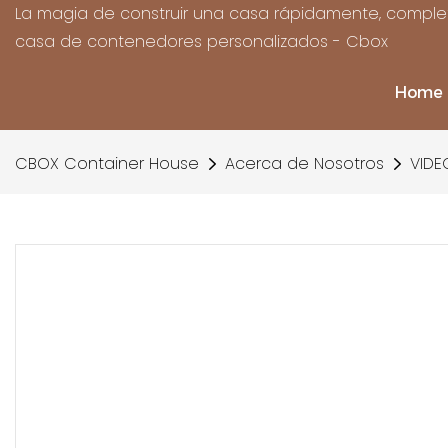
La magia de construir una casa rápidamente, complet
casa de contenedores personalizados - Cbox
Home
CBOX Container House
Acerca de Nosotros
VIDE