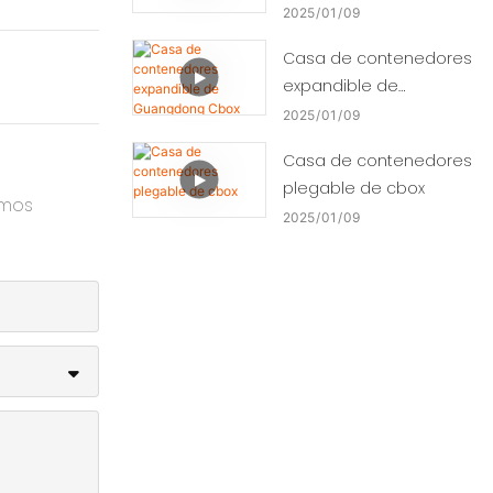
2025
01
09
Casa de contenedores
expandible de
Guangdong Cbox
2025
01
09
Casa de contenedores
plegable de cbox
amos
2025
01
09