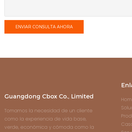
ENVIAR CONSULTA AHORA
Enl
Guangdong Cbox Co., Limited
Hom
Solu
Tomamos la necesidad de un cliente
Prod
como la experiencia de vida base,
Cas
verde, económica y cómoda como la