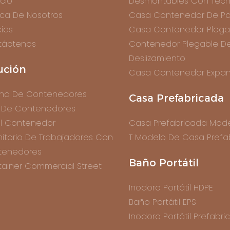
icio
Desmontables Con Tech
ca De Nosotros
Casa Contenedor De Pa
cias
Casa Contenedor Plega
táctenos
Contenedor Plegable D
Deslizamiento
ución
Casa Contenedor Expan
ina De Contenedores
Casa Prefabricada
 De Contenedores
l Contenedor
Casa Prefabricada Mode
itorio De Trabajadores Con
T Modelo De Casa Prefa
tenedores
Baño Portátil
ainer Commercial Street
Inodoro Portátil HDPE
Baño Portátil EPS
Inodoro Portátil Prefabr