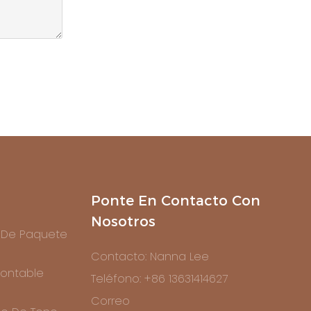
Ponte En Contacto Con
Nosotros
 De Paquete
Contacto: Nanna Lee
ontable
Teléfono: +86 13631414627
Correo