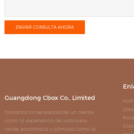
ENVIAR CONSULTA AHORA
Enl
Guangdong Cbox Co., Limited
Hom
Solu
Tomamos la necesidad de un cliente
Prod
como la experiencia de vida base,
Cas
verde, económica y cómoda como la