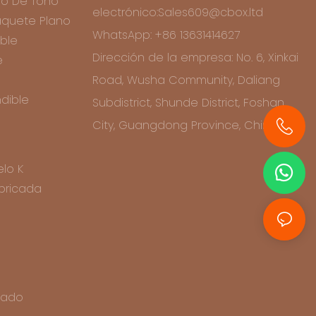
o De Tono
electrónico:Sales609@cbox.ltd
quete Plano
WhatsApp: +86 13631414627
ble
Dirección de la empresa: No. 6, Xinkai
e
Road, Wusha Community, Daliang
dible
Subdistrict, Shunde District, Foshan
City, Guangdong Province, China
+86 13631414627
lo K
bricada
icado