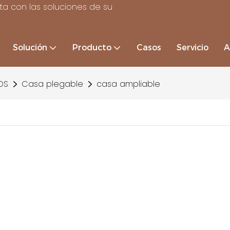
a con las soluciones de su
Solución
Producto
Casos
Servicio
A
OS
Casa plegable
casa ampliable