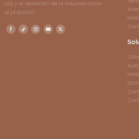
Serv
raíz y el desarrollo de la industria como
Acer
el propósito.
Noti
Con
Sol
Ofic
Aula
Hote
Dorm
Con
Cont