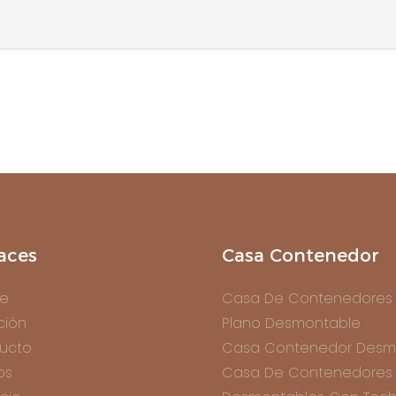
aces
Casa Contenedor
e
Casa De Contenedores
ción
Plano Desmontable
ucto
Casa Contenedor Desm
os
Casa De Contenedores