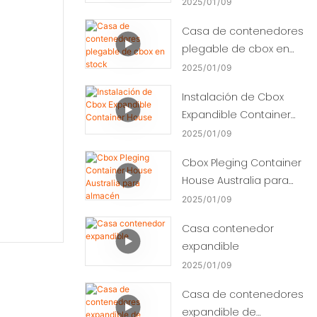
de paquete plano
2025
01
09
Casa de contenedores
plegable de cbox en
stock
2025
01
09
Instalación de Cbox
Expandible Container
House
2025
01
09
Cbox Pleging Container
House Australia para
almacén
2025
01
09
Casa contenedor
expandible
2025
01
09
Casa de contenedores
expandible de