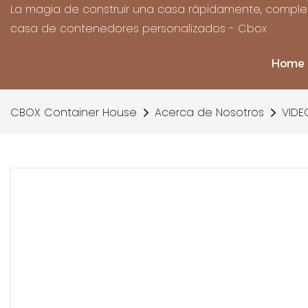
La magia de construir una casa rápidamente, complet
casa de contenedores personalizados - Cbox
Home
CBOX Container House
Acerca de Nosotros
VIDE