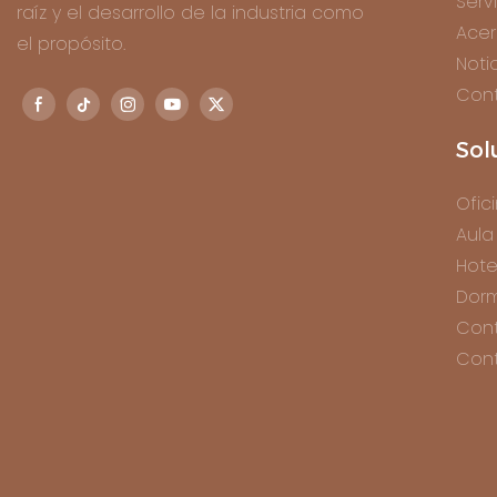
Serv
raíz y el desarrollo de la industria como
Acer
el propósito.
Noti
Con
Sol
Ofic
Aula
Hote
Dorm
Con
Cont