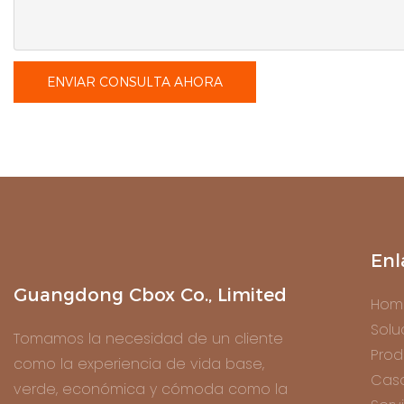
ENVIAR CONSULTA AHORA
Enl
Guangdong Cbox Co., Limited
Hom
Solu
Tomamos la necesidad de un cliente
Prod
como la experiencia de vida base,
Cas
verde, económica y cómoda como la