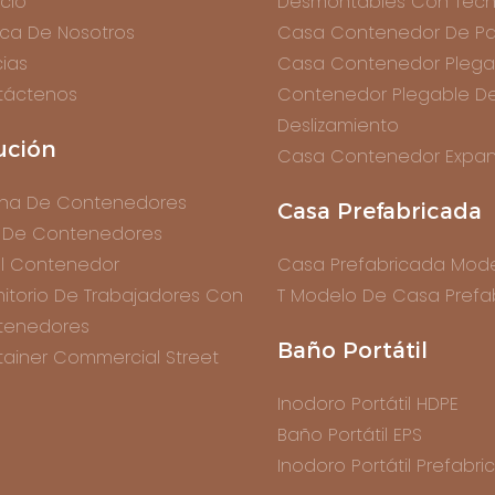
icio
Desmontables Con Tech
ca De Nosotros
Casa Contenedor De Pa
cias
Casa Contenedor Plega
táctenos
Contenedor Plegable D
Deslizamiento
ución
Casa Contenedor Expan
ina De Contenedores
Casa Prefabricada
 De Contenedores
l Contenedor
Casa Prefabricada Mode
itorio De Trabajadores Con
T Modelo De Casa Prefa
tenedores
Baño Portátil
ainer Commercial Street
Inodoro Portátil HDPE
Baño Portátil EPS
Inodoro Portátil Prefabr