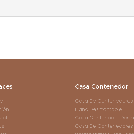
aces
Casa Contenedor
e
Casa De Contenedores
ción
Plano Desmontable
ucto
Casa Contenedor Desm
os
Casa De Contenedores