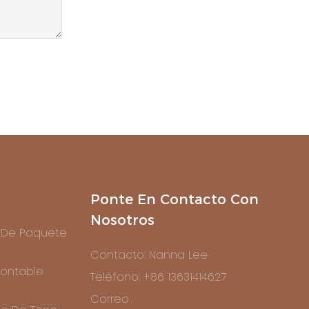
Ponte En Contacto Con
Nosotros
 De Paquete
Contacto: Nanna Lee
ontable
Teléfono: +86 13631414627
Correo