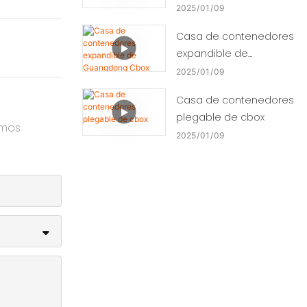
2025
01
09
Casa de contenedores
expandible de
Guangdong Cbox
2025
01
09
Casa de contenedores
plegable de cbox
amos
2025
01
09