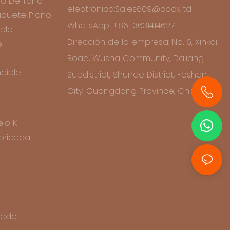
o De Tono
electrónico:Sales609@cbox.ltd
quete Plano
WhatsApp: +86 13631414627
ble
Dirección de la empresa: No. 6, Xinkai
e
Road, Wusha Community, Daliang
dible
Subdistrict, Shunde District, Foshan
City, Guangdong Province, China
+86 13631414627
lo K
bricada
icado