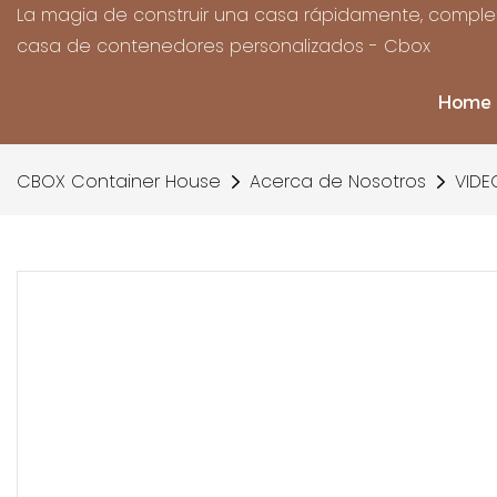
La magia de construir una casa rápidamente, complet
casa de contenedores personalizados - Cbox
Home
CBOX Container House
Acerca de Nosotros
VIDE