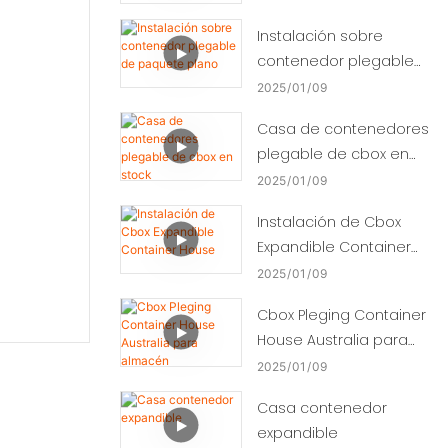
Instalación sobre
contenedor plegable
de paquete plano
2025
01
09
Casa de contenedores
plegable de cbox en
stock
2025
01
09
Instalación de Cbox
Expandible Container
House
2025
01
09
Cbox Pleging Container
House Australia para
almacén
2025
01
09
Casa contenedor
expandible