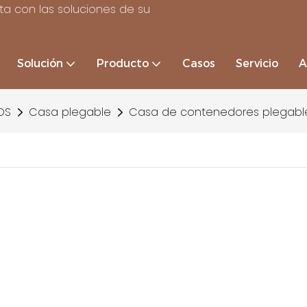
a con las soluciones de su
Solución
Producto
Casos
Servicio
A
OS
Casa plegable
Casa de contenedores plegable