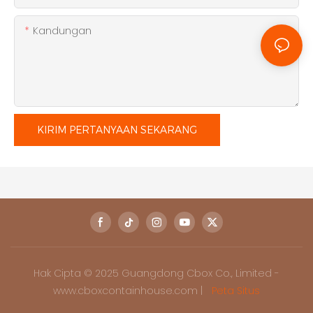
Kandungan
KIRIM PERTANYAAN SEKARANG
Hak Cipta © 2025 Guangdong Cbox Co., Limited -
www.cboxcontainhouse.com |
Peta Situs