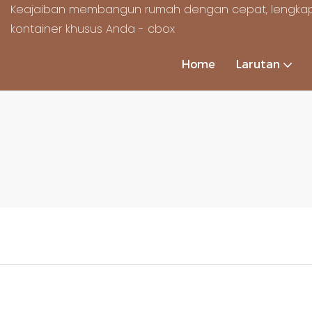
Keajaiban membangun rumah dengan cepat, lengkap
kontainer khusus Anda - cbox
Home
Larutan