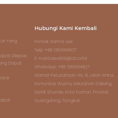
Hubungi Kami Kembali
ar Yang
Kontak: Nanna Lee
Telp: +86 13631414627
apat Dilepas
E-mail:Sales609@cbox.ltd
Yang Dapat
WhatsApp: +86 13631414627
Alamat Perusahaan: No. 6, Jalan Xinkai,
Datar
Komunitas Wusha, Kelurahan Daliang,
Distrik Shunde, Kota Foshan, Provinsi
Dapat
Guangdong, Tiongkok