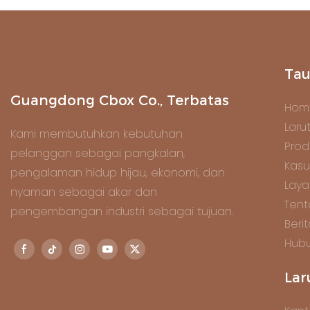
Tau
Guangdong Cbox Co., Terbatas
Hom
Laru
Kami membutuhkan kebutuhan
Prod
pelanggan sebagai pangkalan,
Kasu
pengalaman hidup hijau, ekonomi, dan
Lay
nyaman sebagai akar dan
Tent
pengembangan industri sebagai tujuan.
Beri
Hubu
Lar