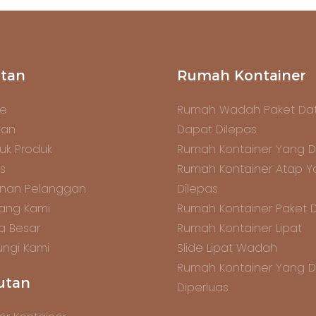
tan
Rumah Kontainer
e
Rumah Wadah Paket Dat
tan
Dapat Dilepas
uk Produk
Rumah Kontainer Yang D
s
Rumah Kontainer Atap 
anan Pelanggan
Dilepas
ang Kami
Rumah Kontainer Paket 
ta Besar
Rumah Kontainer Lipat
ngi Kami
Slide Lipat Wadah
Rumah Kontainer Yang 
utan
Diperluas