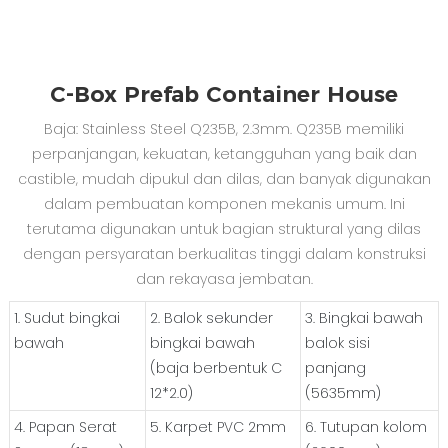
C-Box Prefab Container House
Baja: Stainless Steel Q235B, 2.3mm. Q235B memiliki
perpanjangan, kekuatan, ketangguhan yang baik dan
castible, mudah dipukul dan dilas, dan banyak digunakan
dalam pembuatan komponen mekanis umum. Ini
terutama digunakan untuk bagian struktural yang dilas
dengan persyaratan berkualitas tinggi dalam konstruksi
dan rekayasa jembatan.
1. Sudut bingkai
2. Balok sekunder
3. Bingkai bawah
bawah
bingkai bawah
balok sisi
(baja berbentuk C
panjang
12*2.0)
(5635mm)
4. Papan Serat
5. Karpet PVC 2mm
6. Tutupan kolom