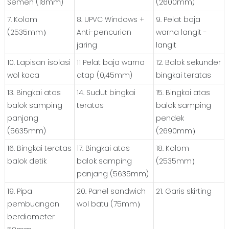
Semen (18mm)
(2600mm)
7. Kolom
8. UPVC Windows +
9. Pelat baja
(2535mm）
Anti-pencurian
warna langit -
jaring
langit
10. Lapisan isolasi
11 Pelat baja warna
12. Balok sekunder
wol kaca
atap (0,45mm)
bingkai teratas
13. Bingkai atas
14. Sudut bingkai
15. Bingkai atas
balok samping
teratas
balok samping
panjang
pendek
(5635mm)
(2690mm）
16. Bingkai teratas
17. Bingkai atas
18. Kolom
balok detik
balok samping
(2535mm）
panjang (5635mm)
19. Pipa
20. Panel sandwich
21. Garis skirting
pembuangan
wol batu (75mm）
berdiameter