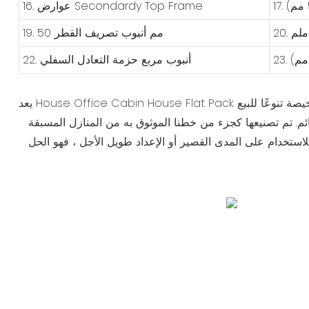
16. عوارض Secondardy Top Frame
19. 50 مم أنبوب تصريف القطر
22. أنبوب مربع حزمة التعادل السفلي
يعد House Office Cabin House Flat Pack حلاً ذكيًا وفعالًا للفضاء مصمم خصيصًا للشركات ، ومعسكرات العمل عن بُعد ، والسكن المؤقت. كواحدة من أكثر الكبائن المحمولة الرخيصة تنوعًا للبيع
ائم. تم تصنيعها كجزء من خطنا الموثوق به من المنازل المسبقة
استخدام على المدى القصير أو الإعداد طويل الأجل ، فهو الحل