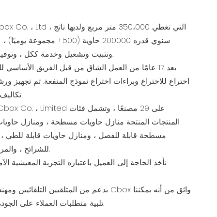
سنوي قدره 200000 حاوية (500+ م
وتثبيت وتشغيل وخدمة ككل ، وتوفير استئجار وتصنيع واحد للعملاء.
اختراع للاختراع وبراءات اختراع نموذج المنفعة. تم تجهيز ورشة
تكاليف العمالة وتقليل تكاليف العملاء.
المنتجات المنتجة منازل حاويات مسطحة ، ومنازل حاويات
مسطحة قابلة للفصل ، ومنازل حاويات قابلة للطي ، و
للشرائح ، والمراحيض المحمولة ، وما إلى ذلك.
نأخذ الحاجة إلى العميل باعتباره التجربة المعيشية الآ
بدعم من المتلقيين التلقائيين ومهندسي المبيعات 
تلبية متطلبات العملاء على الجودة والكمية وحتى التوجيه التقني.