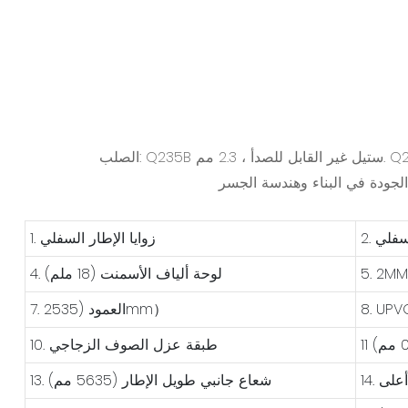
الصلب: Q235B ستيل غير القابل للصدأ ، 2.3 مم. Q235B لديه بعض الاستطالة والقوة والصلابة الجيدة والقدرة على التقاط السهل لكمة ولحام ، ويستخدم على نطاق واسع في
1. زوايا الإطار السفلي
4. لوحة ألياف الأسمنت (18 ملم)
7. العمود (2535mm）
10. طبقة عزل الصوف الزجاجي
 أعلى
13. شعاع جانبي طويل الإطار (5635 مم)