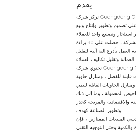
يقدم
تركز شركة Guangdong Cbox Co. ، Ltd ، التي تغطي 350،000 متر مربع ولديها ناتج
جموعة يوميًا) ، على تصميم وتطوير وإنتاج وبيع
بعد 17 عامًا من العمل الشاق من قبل الفريق الأساسي للشركة ، حصلت على 46 براءة
 العمل بأذرع آلية آلية لتقليل
تحتوي شركة Guangdong Cbox Co. ، Limited على 29 مصنعًا ، وتشمل فئات
 قابلة للفصل ، ومنازل حاوية
منازل الحاويات القابلة للطي
منة والاقتصادية والمريحة كجذر
وتطوير الصناعة كهدف.
الممتازين ، فإن Cbox واثق من أنه يمكننا