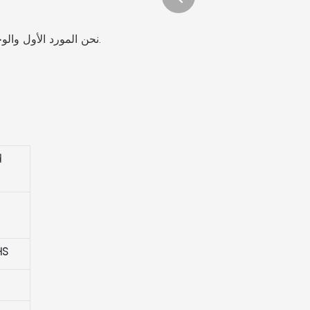
نحن المورد الأول والوحيد للمنزل المسبق باستخدام خط إنتاج تلقائي بالكامل في الصين.
اختبار طل