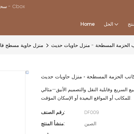
سحر بناء منزل بسرعة ، مع استكمال حلول منزل الحاويات المخصصة - Cbox
تج
الحل
Home
 الحزمة المسطحة - منزل حاويات حديث
منزل حاوية مسطح قاب
تب الحزمة المسطحة - منزل حاويات حديث
السريع وقابلية النقل والتصميم الأنيق—مثالي
للمكاتب أو المواقع البعيدة أو الإسكان المؤقت.
DF009
رقم الصنف:
الصين
منشأ المنتج: