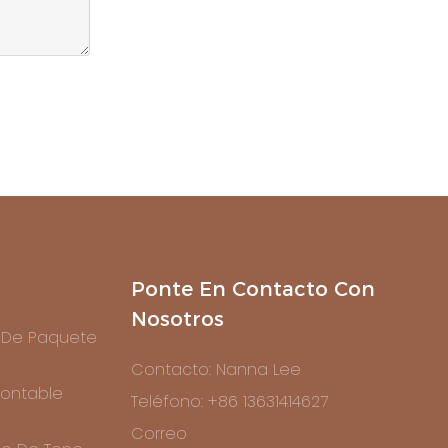
Ponte En Contacto Con
Nosotros
 De Paquete
Contacto: Nanna Lee
ontable
Teléfono: +86 13631414627
Correo