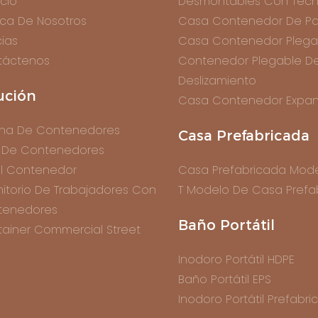
icio
Desmontables Con Tech
ca De Nosotros
Casa Contenedor De Pa
cias
Casa Contenedor Plega
táctenos
Contenedor Plegable D
Deslizamiento
ución
Casa Contenedor Expan
ina De Contenedores
Casa Prefabricada
 De Contenedores
l Contenedor
Casa Prefabricada Mode
itorio De Trabajadores Con
T Modelo De Casa Prefa
tenedores
Baño Portátil
ainer Commercial Street
Inodoro Portátil HDPE
Baño Portátil EPS
Inodoro Portátil Prefabr