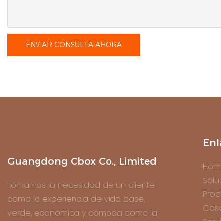
ENVIAR CONSULTA AHORA
Enl
Guangdong Cbox Co., Limited
Hom
Solu
Tomamos la necesidad de un cliente
Prod
como la experiencia de vida base,
Cas
verde, económica y cómoda como la