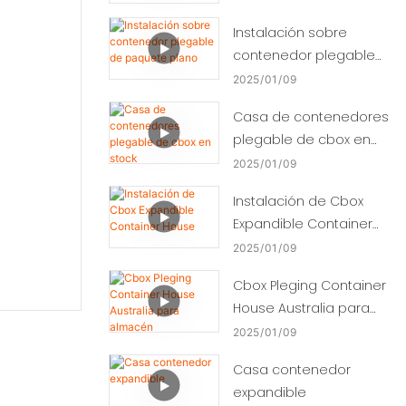
Instalación sobre
contenedor plegable
de paquete plano
2025
01
09
Casa de contenedores
plegable de cbox en
stock
2025
01
09
Instalación de Cbox
Expandible Container
House
2025
01
09
Cbox Pleging Container
House Australia para
almacén
2025
01
09
Casa contenedor
expandible