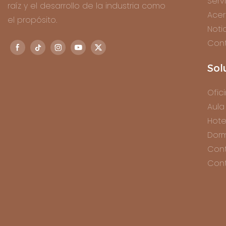
Serv
raíz y el desarrollo de la industria como
Acer
el propósito.
Noti
Con
Sol
Ofic
Aula
Hote
Dorm
Con
Cont