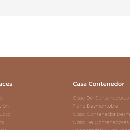
aces
Casa Contenedor
e
Casa De Contenedores
ción
Plano Desmontable
ucto
Casa Contenedor Desm
os
Casa De Contenedores