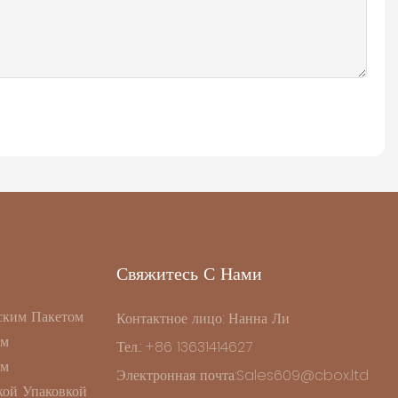
Свяжитесь С Нами
ским Пакетом
Контактное лицо: Нанна Ли
ом
Тел.: +86 13631414627
ом
Электронная почта:Sales609@cbox.ltd
ой Упаковкой