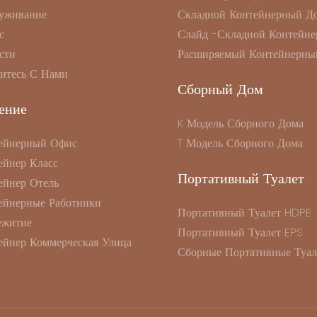
уживание
Складной Контейнерный Д
с
Слайд -складной Контейне
сти
Расширяемый Контейнерны
итесь С Нами
Сборный Дом
ение
K Модель Сборного Дома
ейнерный Офис
T Модель Сборного Дома
ейнер Класс
Портативный Туалет
ейнер Отель
ейнерные Работники
Портативный Туалет HDPE
житие
Портативный Туалет EPS
ейнер Коммерческая Улица
Сборные Портативные Туал