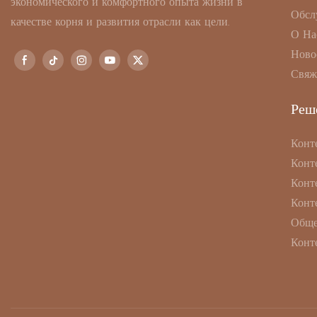
экономического и комфортного опыта жизни в
Обсл
качестве корня и развития отрасли как цели.
О На
Ново
Свяж
Реш
Конт
Конт
Конт
Конт
Обще
Конт