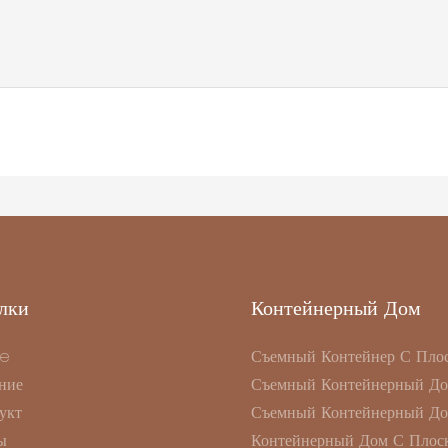
лки
Контейнерный Дом
e
Съемный Контейнер С Пло
ние
Съемный Контейнерный Д
укт
Съемный Контейнерный Д
ы
Контейнерный Дом С Плоск