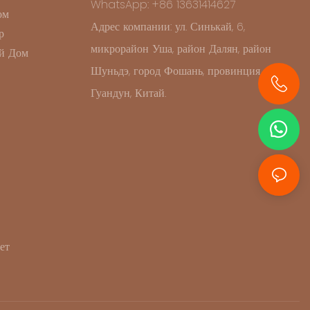
WhatsApp: +86 13631414627
ом
Адрес компании: ул. Синькай, 6,
р
микрорайон Уша, район Далян, район
й Дом
Шуньдэ, город Фошань, провинция
Гуандун, Китай.
+86 13631414627
ет