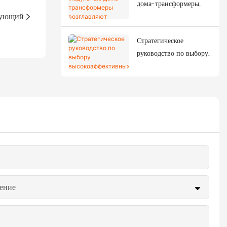
дома-трансформеры
ующий
возглавляют
следующую
Стратегическое
строительную
руководство по выбору
революцию?
высокоэффективных
мобильных
контейнерных домов
ение