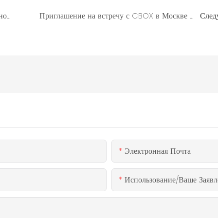
Мы вернулись! CBOX официально возобновляет работу, чтобы обеспечить процветание в предстоящем году.
Приглашение на встречу с CBOX в Москве в марте этого года.
След
Электронная Почта
Использование/ваше Заявл