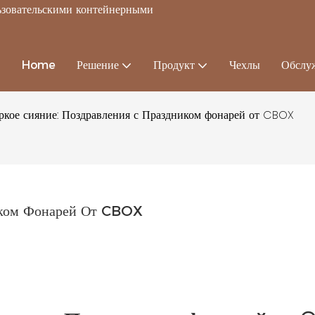
льзовательскими контейнерными
Home
Решение
Продукт
Чехлы
Обслу
Яркое сияние: Поздравления с Праздником фонарей от CBOX
ником Фонарей От CBOX