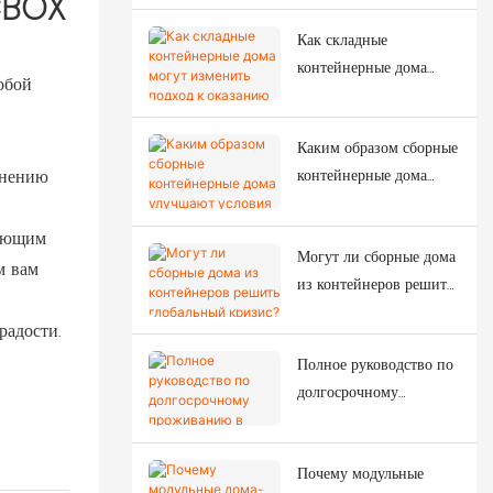
CBOX
в проектах временного строительства?
Как складные
контейнерные дома
обой
могут изменить подход
к оказанию помощи
Каким образом сборные
при стихийных
инению
контейнерные дома
бедствиях?
улучшают условия
жизни рабочих?
щающим
Могут ли сборные дома
м вам
из контейнеров решить
глобальный кризис?
радости.
Полное руководство по
долгосрочному
проживанию в
современных домах из
Почему модульные
контейнеров.