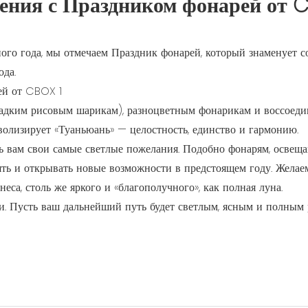
ления с Праздником фонарей от 
ного года, мы отмечаем Праздник фонарей, который знаменует с
да.
сладким рисовым шарикам), разноцветным фонарикам и воссоед
олизирует «Туаньюань» — целостность, единство и гармонию.
ь вам свои самые светлые пожелания. Подобно фонарям, осве
ять и открывать новые возможности в предстоящем году. Желае
еса, столь же яркого и «благополучного», как полная луна.
и. Пусть ваш дальнейший путь будет светлым, ясным и полным 