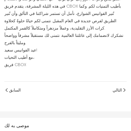
في هذه الليلة المشرقة، يتقدم فريق CBOX بأطيب التمنيات لكم. وكما
تُنير الفوانيس الشوارع، نأمل أن تستمر شراكتنا في التألق وأن تُنير
الطريق لفرص جديدة في العام المقبل. نتمنى لكم حياةً حلوةً كحلاوة
كرات الأرز التقليدية، وعملاً مزدهراً ومتكاملاً كالقمر المكتمل.
نشكرك لانضمامك إلى عائلتنا العالمية. نتمنى لك مستقبلاً مشرقاً وواضحاً
ومليئاً بالفرح.
عيد الفوانيس سعيد!
مع أطيب التحيات،
فريق CBOX
التالي
السابق
موصى به لك