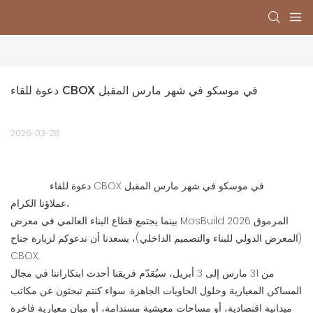
دعوة للقاء CBOX في موسكو في شهر مارس المقبل
2026-03-28
دعوة للقاء CBOX في موسكو في شهر مارس المقبل
عملاؤنا الكرام،
بينما يجتمع قطاع البناء العالمي في معرض MosBuild 2026 المرموق
(المعرض الدولي للبناء والتصميم الداخلي)، يسعدنا أن ندعوكم لزيارة جناح
CBOX.
من 31 مارس إلى 3 أبريل، سيُقدّم فريقنا أحدث ابتكاراتنا في مجال
المساكن المعيارية وحلول الحاويات الجاهزة. سواء كنتم تبحثون عن مكاتب
ميدانية اقتصادية، أو مساحات معيشية مستدامة، أو مبانٍ معيارية فاخرة