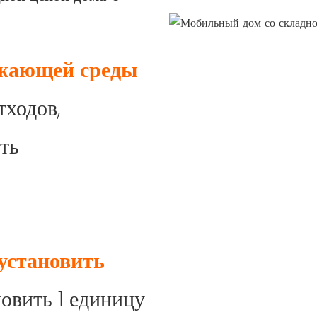
ужающей среды
тходов,
ть
установить
овить 1 единицу