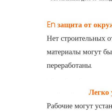
Cbox
Cbox
Cbox
En
защита от окр
Нет строительных о
материалы могут бы
переработаны.
Cbox
Cbox
Cbox
Легко 
Cbox
Cbox
Cbox
Рабочие могут устан