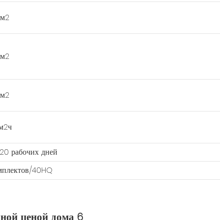
/м2
/м2
/м2
/м2ч
20 рабочих дней
омплектов/40HQ