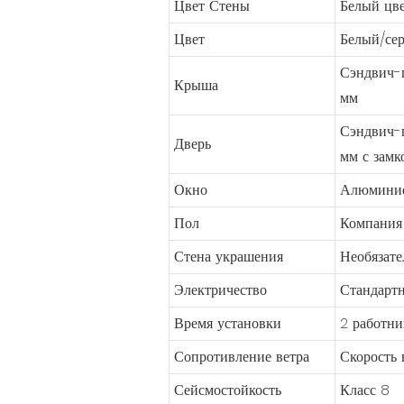
Цвет Стены
Белый цве
Цвет
Белый/сер
Сэндвич-п
Крыша
мм
Сэндвич-п
Дверь
мм с замк
Окно
Алюминиев
Пол
Компания
Стена украшения
Необязате
Электричество
Стандартн
Время установки
2 работни
Сопротивление ветра
Скорость 
Сейсмостойкость
Класс 8