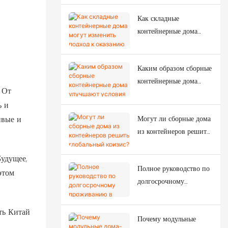
в проектах временного строительства?
Как складные
контейнерные дома
могут изменить подход
к оказанию помощи
Каким образом сборные
при стихийных
контейнерные дома
бедствиях?
 От
улучшают условия
ь и
жизни рабочих?
Могут ли сборные дома
ивые и
из контейнеров решить
глобальный кризис?
Будущее,
Полное руководство по
этом
долгосрочному
проживанию в
современных домах из
ть Китай
Почему модульные
контейнеров.