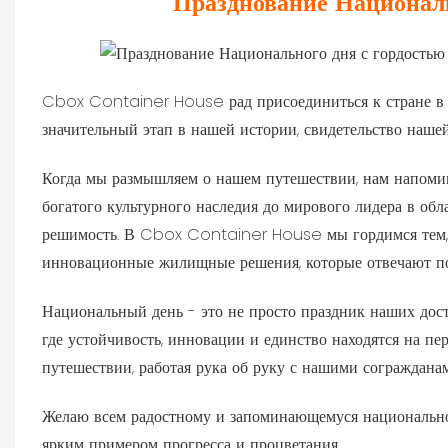
Празднование Националь
Cbox Container House рад присоединиться к стране в п
значительный этап в нашей истории, свидетельство нашей
Когда мы размышляем о нашем путешествии, нам напомин
богатого культурного наследия до мирового лидера в обл
решимость. В Cbox Container House мы гордимся тем, чт
инновационные жилищные решения, которые отвечают по
Национальный день - это не просто праздник наших дости
где устойчивость, инновации и единство находятся на п
путешествии, работая рука об руку с нашими согражданам
Желаю всем радостному и запоминающемуся национально
ярким примером прогресса и процветания.