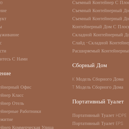
e
Съемный Контейнер С Пло
ние
Съемный Контейнерный Д
укт
Съемный Контейнерный Д
ы
Контейнерный Дом С Плоск
уживание
Складной Контейнерный Д
с
Слайд -складной Контейне
сти
Расширяемый Контейнерны
итесь С Нами
Сборный Дом
ение
K Модель Сборного Дома
ейнерный Офис
T Модель Сборного Дома
ейнер Класс
Портативный Туалет
ейнер Отель
ейнерные Работники
Портативный Туалет HDPE
житие
Портативный Туалет EPS
ейнер Коммерческая Улица