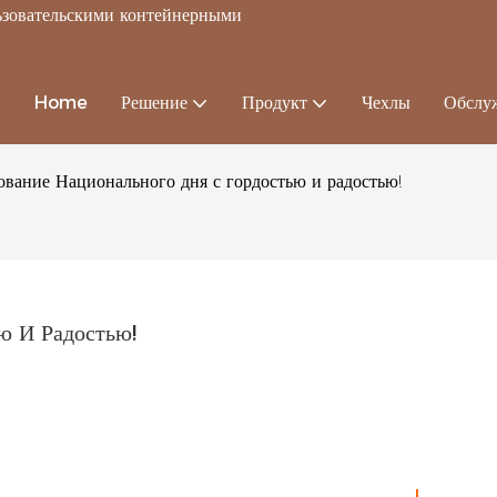
льзовательскими контейнерными
Home
Решение
Продукт
Чехлы
Обслу
ование Национального дня с гордостью и радостью!
ю И Радостью!