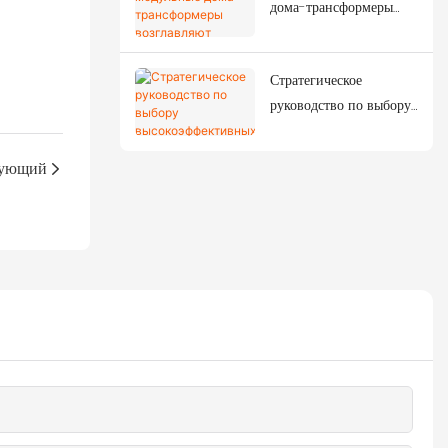
дома-трансформеры
возглавляют
следующую
Стратегическое
строительную
руководство по выбору
революцию?
высокоэффективных
мобильных
ующий
контейнерных домов