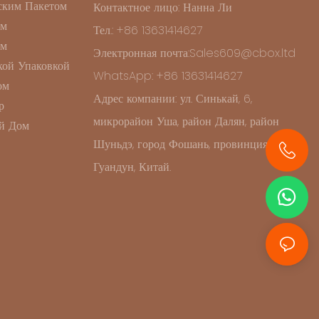
ским Пакетом
Контактное лицо: Нанна Ли
ом
Тел.: +86 13631414627
ом
Электронная почта:Sales609@cbox.ltd
ой Упаковкой
WhatsApp: +86 13631414627
ом
Адрес компании: ул. Синькай, 6,
р
микрорайон Уша, район Далян, район
й Дом
Шуньдэ, город Фошань, провинция
Гуандун, Китай.
+86 13631414627