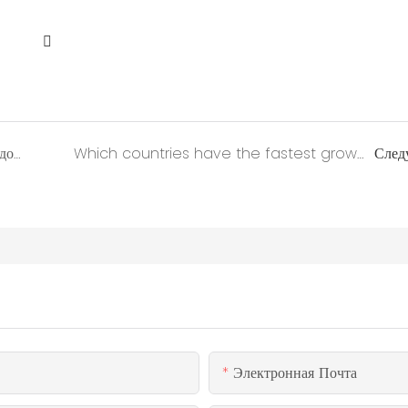
Как установить складной контейнерный дом
Which countries have the fastest growing demand for container homes?
След
Электронная Почта