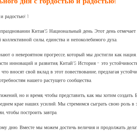
ного дня с гордостью и радостью!
раздновании Китая’S Национальный день. Этот день отмечает
 коллективной силы, единства и непоколебимого духа.
ают о невероятном прогрессе, который мы достигли как нация.
асти инноваций и развития, Китай’S История - это устойчивост
о вносят свой вклад в этот повествование, предлагая устойч
требностям нашего растущего сообщества.
жений, но и время, чтобы представить, как мы хотим создать. 
ереднем крае наших усилий. Мы стремимся сыграть свою роль в 
и, чтобы построить завтра.
му дню. Вместе мы можем достичь величия и продолжать дела